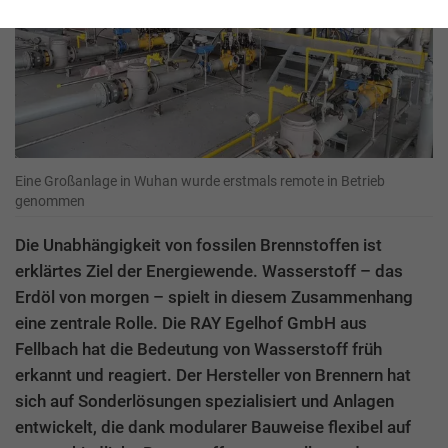
Eine Großanlage in Wuhan wurde erstmals remote in Betrieb
genommen
Die Unabhängigkeit von fossilen Brennstoffen ist
erklärtes Ziel der Energiewende. Wasserstoff – das
Erdöl von morgen – spielt in diesem Zusammenhang
eine zentrale Rolle. Die RAY Egelhof GmbH aus
Fellbach hat die Bedeutung von Wasserstoff früh
erkannt und reagiert. Der Hersteller von Brennern hat
sich auf Sonderlösungen spezialisiert und Anlagen
entwickelt, die dank modularer Bauweise flexibel auf