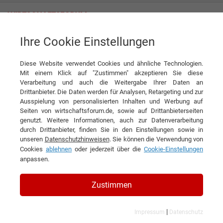
Ihre Cookie Einstellungen
RAY Egelhof GmbH
Wenn Brenner Paten haben
Diese Website verwendet Cookies und ähnliche Technologien.
Interview
RAY Egelhof GmbH
Mit einem Klick auf "Zustimmen" akzeptieren Sie diese
Verarbeitung und auch die Weitergabe Ihrer Daten an
DIESEN ARTIKEL EMPFEHLEN
Drittanbieter. Die Daten werden für Analysen, Retargeting und zur
Ausspielung von personalisierten Inhalten und Werbung auf
Seiten von wirtschaftsforum.de, sowie auf Drittanbieterseiten
Wenn Brenner Paten haben
genutzt. Weitere Informationen, auch zur Datenverarbeitung
durch Drittanbieter, finden Sie in den Einstellungen sowie in
unseren
Datenschutzhinweisen
. Sie können die Verwendung von
Interview mit Dr. Stephan Wild,
Cookies
ablehnen
oder jederzeit über die
Cookie-Einstellungen
Geschäftsführer und Harald Heinze,
anpassen.
Prokurist der RAY Egelhof GmbH
Zustimmen
|
Impressum
Datenschutz