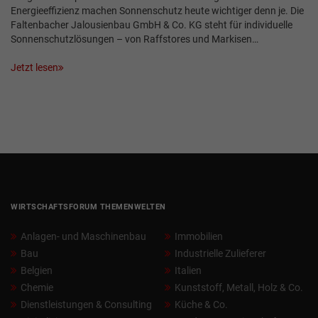
Energieeffizienz machen Sonnenschutz heute wichtiger denn je. Die
Faltenbacher Jalousienbau GmbH & Co. KG steht für individuelle
Sonnenschutzlösungen – von Raffstores und Markisen…
Jetzt lesen
WIRTSCHAFTSFORUM THEMENWELTEN
Anlagen- und Maschinenbau
Immobilien
Bau
Industrielle Zulieferer
Belgien
Italien
Chemie
Kunststoff, Metall, Holz & Co.
Dienstleistungen & Consulting
Küche & Co.