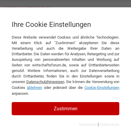
Ihre Cookie Einstellungen
PORAVER GmbH
40 Jahre PORAVER: Die Erfolgsgeschichte
Diese Website verwendet Cookies und ähnliche Technologien.
Interview
PORAVER GmbH
Mit einem Klick auf "Zustimmen" akzeptieren Sie diese
Verarbeitung und auch die Weitergabe Ihrer Daten an
DIESEN ARTIKEL EMPFEHLEN
Drittanbieter. Die Daten werden für Analysen, Retargeting und zur
Ausspielung von personalisierten Inhalten und Werbung auf
Seiten von wirtschaftsforum.de, sowie auf Drittanbieterseiten
40 Jahre PORAVER: Die
genutzt. Weitere Informationen, auch zur Datenverarbeitung
durch Drittanbieter, finden Sie in den Einstellungen sowie in
Erfolgsgeschichte
unseren
Datenschutzhinweisen
. Sie können die Verwendung von
Cookies
ablehnen
oder jederzeit über die
Cookie-Einstellungen
Interview mit David Veit Krafft,
anpassen.
Geschäftsführer der PORAVER GmbH
Zustimmen
|
Impressum
Datenschutz