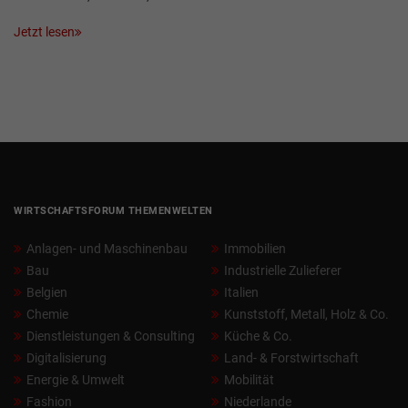
Jetzt lesen
WIRTSCHAFTSFORUM THEMENWELTEN
Anlagen- und Maschinenbau
Immobilien
Bau
Industrielle Zulieferer
Belgien
Italien
Chemie
Kunststoff, Metall, Holz & Co.
Dienstleistungen & Consulting
Küche & Co.
Digitalisierung
Land- & Forstwirtschaft
Energie & Umwelt
Mobilität
Fashion
Niederlande