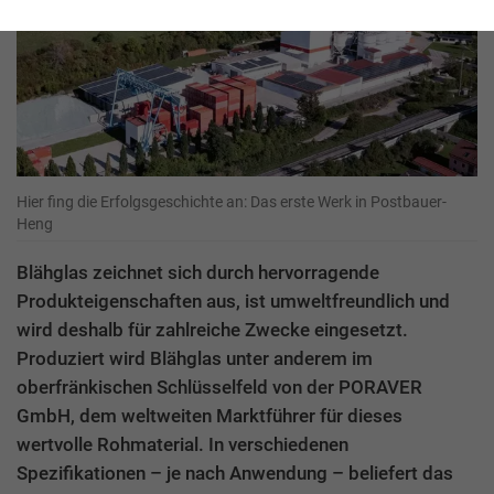
Hier fing die Erfolgsgeschichte an: Das erste Werk in Postbauer-
Heng
Blähglas zeichnet sich durch hervorragende
Produkteigenschaften aus, ist umweltfreundlich und
wird deshalb für zahlreiche Zwecke eingesetzt.
Produziert wird Blähglas unter anderem im
oberfränkischen Schlüsselfeld von der PORAVER
GmbH, dem weltweiten Marktführer für dieses
wertvolle Rohmaterial. In verschiedenen
Spezifikationen – je nach Anwendung – beliefert das