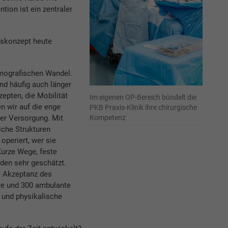
tion ist ein zentraler
skonzept heute
emografischen Wandel.
nd häufig auch länger
epten, die Mobilität
Im eigenen OP-Bereich bündelt die
n wir auf die enge
PKB Praxis-Klinik ihre chirurgische
Kompetenz
er Versorgung. Mit
iche Strukturen
operiert, wer sie
Kurze Wege, feste
den sehr geschätzt.
e Akzeptanz des
äre und 300 ambulante
 und physikalische