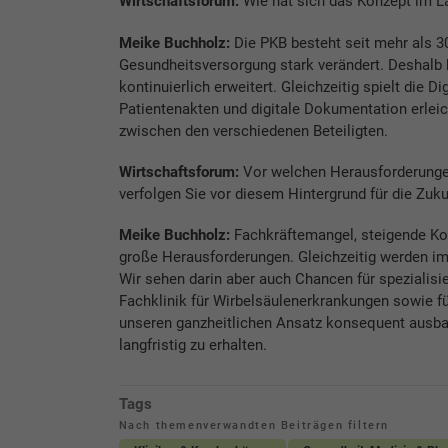
Wirtschaftsforum:
Wie hat sich das Konzept im La
Meike Buchholz:
Die PKB besteht seit mehr als 30
Gesundheitsversorgung stark verändert. Deshalb 
kontinuierlich erweitert. Gleichzeitig spielt die D
Patientenakten und digitale Dokumentation erlei
zwischen den verschiedenen Beteiligten.
Wirtschaftsforum:
Vor welchen Herausforderungen
verfolgen Sie vor diesem Hintergrund für die Zuku
Meike Buchholz:
Fachkräftemangel, steigende Kos
große Herausforderungen. Gleichzeitig werden im
Wir sehen darin aber auch Chancen für spezialisie
Fachklinik für Wirbelsäulenerkrankungen sowie fü
unseren ganzheitlichen Ansatz konsequent ausbaue
langfristig zu erhalten.
Tags
Nach themenverwandten Beiträgen filtern