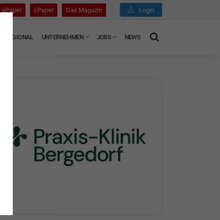
ePaper
cPaper
Das Magazin
Login
REGIONAL
UNTERNEHMEN
JOBS
NEWS