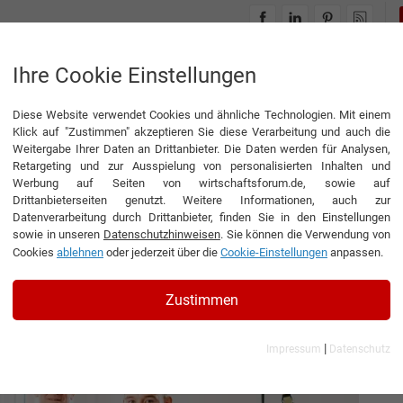
INTERVIEWS
THEMENWELTEN
Ihre Cookie Einstellungen
Diese Website verwendet Cookies und ähnliche Technologien. Mit einem
, Mobilität und Lebensqualität langfristig zu erhalten“
Klick auf "Zustimmen" akzeptieren Sie diese Verarbeitung und auch die
Weitergabe Ihrer Daten an Drittanbieter. Die Daten werden für Analysen,
▶
0:00
4:27
Retargeting und zur Ausspielung von personalisierten Inhalten und
Werbung auf Seiten von wirtschaftsforum.de, sowie auf
Drittanbieterseiten genutzt. Weitere Informationen, auch zur
lität und Lebensqualität
Datenverarbeitung durch Drittanbieter, finden Sie in den Einstellungen
sowie in unseren
Datenschutzhinweisen
. Sie können die Verwendung von
en“
Cookies
ablehnen
oder jederzeit über die
Cookie-Einstellungen
anpassen.
ührerin der PKB Praxis-Klinik Bergedorf GmbH
Zustimmen
|
Impressum
Datenschutz