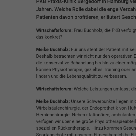
PKB Praxis-Klinik Bergedorf in Hamburg verf
Jahren. Welche Rolle dabei die enge Verza
Patienten davon profitieren, erläutert Gesc
Wirtschaftsforum:
Frau Buchholz, die PKB verfolg
das konkret?
Meike Buchholz:
Für uns steht der Patient mit se
Deshalb betrachten wir nicht nur den operativen 
die konservative Behandlung bis hin zu einer mög
können Physiotherapie, gezieltes Training oder
lindern und die Lebensqualität zu verbessern.
Wirtschaftsforum:
Welche Leistungen umfasst di
Meike Buchholz:
Unsere Schwerpunkte liegen in 
Wirbelsäulenchirurgie, der Endoprothetik von Hüf
Hernienchirurgie. Neben stationären, ambulanten 
verfügen wir über eine große Physiotherapieabteil
speziellen Rückentherapie. Hinzu kommen Gesun
Sportangebote mit unserem Fitnessbereich be.Fi