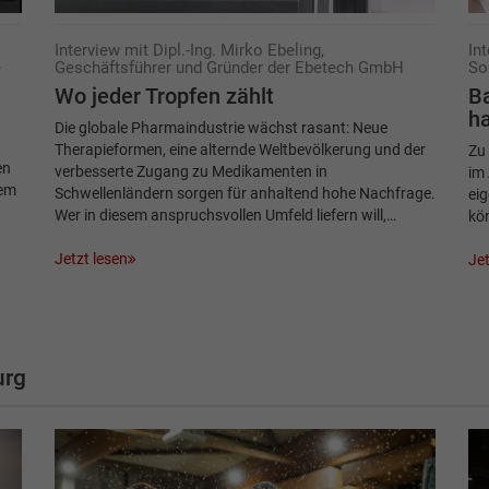
Interview mit Dipl.-Ing. Mirko Ebeling,
In
e
Geschäftsführer und Gründer der Ebetech GmbH
So
Wo jeder Tropfen zählt
Ba
ha
Die globale Pharmaindustrie wächst rasant: Neue
Therapieformen, eine alternde Weltbevölkerung und der
Zu 
en
verbesserte Zugang zu Medikamenten in
im 
rem
Schwellenländern sorgen für anhaltend hohe Nachfrage.
eig
Wer in diesem anspruchsvollen Umfeld liefern will,…
kön
Jetzt lesen
Jet
urg