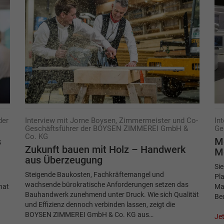
der
Interview mit Jorne Boysen, Zimmermeister und Co-
In
Geschäftsführer der BOYSEN ZIMMEREI GmbH &
Ge
Co. KG
s
M
Zukunft bauen mit Holz – Handwerk
M
aus Überzeugung
Sie
Steigende Baukosten, Fachkräftemangel und
Pla
wachsende bürokratische Anforderungen setzen das
hat
Mar
Bauhandwerk zunehmend unter Druck. Wie sich Qualität
Bed
und Effizienz dennoch verbinden lassen, zeigt die
BOYSEN ZIMMEREI GmbH & Co. KG aus…
Jet