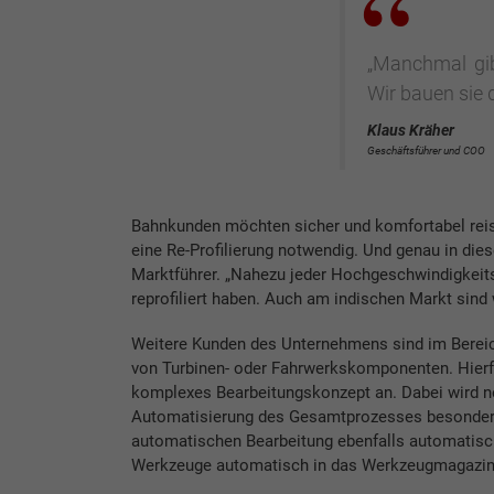
„Manchmal gib
Wir bauen sie 
Klaus Kräher
Geschäftsführer und COO
Bahnkunden möchten sicher und komfortabel reise
eine Re-Profilierung notwendig. Und genau in
Marktführer. „Nahezu jeder Hochgeschwindigkeitszu
reprofiliert haben. Auch am indischen Markt sind w
Weitere Kunden des Unternehmens sind im Bereich
von Turbinen- oder Fahrwerkskomponenten. Hierf
komplexes Bearbeitungskonzept an. Dabei wird ne
Automatisierung des Gesamtprozesses besondere
automatischen Bearbeitung ebenfalls automatisc
Werkzeuge automatisch in das Werkzeugmagazin