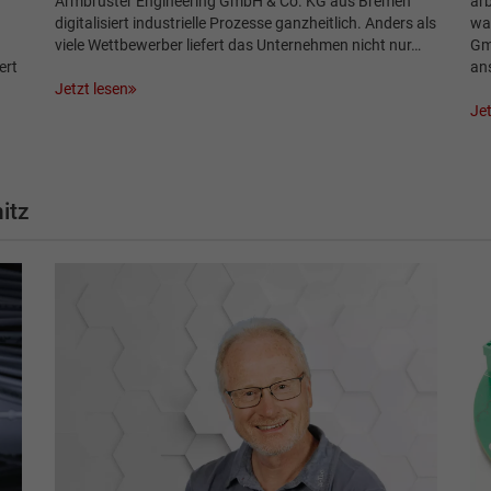
Armbruster Engineering GmbH & Co. KG aus Bremen
arb
digitalisiert industrielle Prozesse ganzheitlich. Anders als
war
viele Wettbewerber liefert das Unternehmen nicht nur…
Gm
ert
ans
Jetzt lesen
Jet
itz