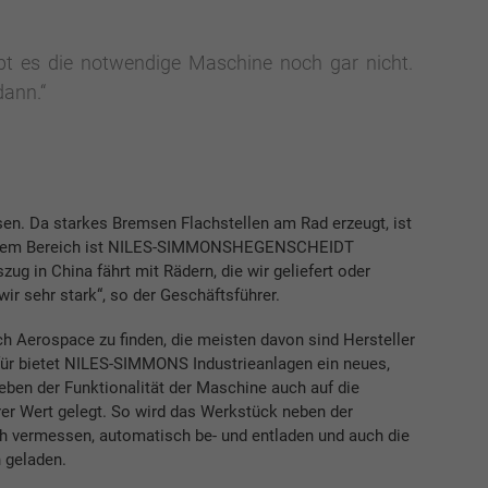
t es die notwendige Maschine noch gar nicht.
dann.“
n. Da starkes Bremsen Flachstellen am Rad erzeugt, ist
 diesem Bereich ist NILES-SIMMONSHEGENSCHEIDT
g in China fährt mit Rädern, die wir geliefert oder
ir sehr stark“, so der Geschäftsführer.
 Aerospace zu finden, die meisten davon sind Hersteller
ür bietet NILES-SIMMONS Industrieanlagen ein neues,
ben der Funktionalität der Maschine auch auf die
r Wert gelegt. So wird das Werkstück neben der
h vermessen, automatisch be- und entladen und auch die
 geladen.