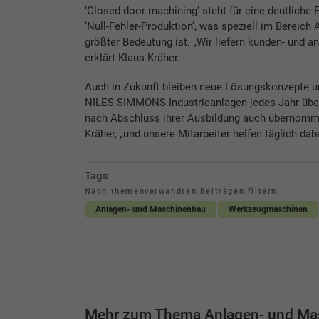
‘Closed door machining’ steht für eine deutliche 
‘Null-Fehler-Produktion’, was speziell im Bereich
größter Bedeutung ist. „Wir liefern kunden- und 
erklärt Klaus Kräher.
Auch in Zukunft bleiben neue Lösungskonzepte und
NILES-SIMMONS Industrieanlagen jedes Jahr über
nach Abschluss ihrer Ausbildung auch übernommen
Kräher, „und unsere Mitarbeiter helfen täglich dabe
Tags
Nach themenverwandten Beiträgen filtern
Anlagen- und Maschinenbau
Werkzeugmaschinen
Mehr zum Thema Anlagen- und Ma