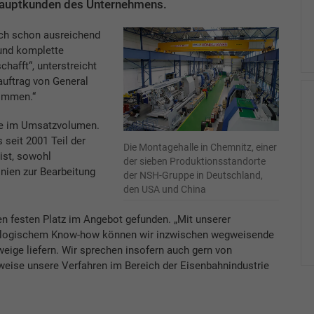
Hauptkunden des Unternehmens.
ich schon ausreichend
 und komplette
hafft“, unterstreicht
auftrag von General
ommen.“
le im Umsatzvolumen.
seit 2001 Teil der
Die Montagehalle in Chemnitz, einer
st, sowohl
der sieben Produktionsstandorte
nien zur Bearbeitung
der NSH-Gruppe in Deutschland,
den USA und China
en festen Platz im Angebot gefunden. „Mit unserer
nologischem Know-how können wir inzwischen wegweisende
eige liefern. Wir sprechen insofern auch gern von
weise unsere Verfahren im Bereich der Eisenbahnindustrie