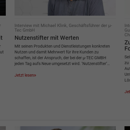
r
Interview mit Michael Klink, Geschäftsführer der μ-
In
Tec GmbH
Gu
Ch
t
Nutzenstifter mit Werten
Zu
r
Mit seinen Produkten und Dienstleistungen konkreten
F
gut
Nutzen und damit Mehrwert für ihre Kunden zu
Se
schaffen, ist der Anspruch, der bei der μ-TEC GMBH
zu 
jeden Tag aufs Neue umgesetzt wird. ‘Nutzenstifter’…
Aut
Un
Jetzt lesen
Lö
Jet