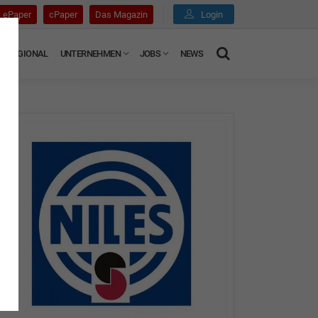
ePaper
cPaper
Das Magazin
Login
REGIONAL
UNTERNEHMEN
JOBS
NEWS