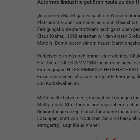
Automobilindustrie gehören heute zu den 
„In unserem Markt gab es nach der Wende natürl
Platzhirsche, aber wir haben es durch Flexibilität
Fertigungskonzepte trotzdem nach ganz oben gesc
Klaus Kräher. „1998 erhielten wir den ersten Groß
Motors. Damit waren wir am neuen Markt angek
Kurbelwellen sind noch immer eine wichtige Säu
Hier bietet NILES-SIMMONS Industrieanlagen, das 
Firmengruppe NILES-SIMMONS-HEGENSCHEIDT i
Einzelmaschinen, als auch komplette Fertigungsli
von Kurbelwellen an.
Mittlerweile haben neue, innovative Lösungen ihr
Multiprodukt-Struktur und umfangreichem tech
Bearbeitungskonzepte auch für andere Industriezw
Lösungen, statt von Produkten. So sind beispiels
einzigartig“, sagt Klaus Kräher.