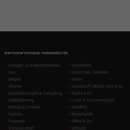
WIRTSCHAFTSFORUM THEMENWELTEN
Anlagen- und Maschinenbau
Immobilien
Bau
Industrielle Zulieferer
Belgien
Italien
Chemie
Kunststoff, Metall, Holz & Co.
Dienstleistungen & Consulting
Küche & Co.
Digitalisierung
Land- & Forstwirtschaft
Energie & Umwelt
Mobilität
Fashion
Niederlande
Finanzen
Office & Co.
Genusswelten
Schweiz