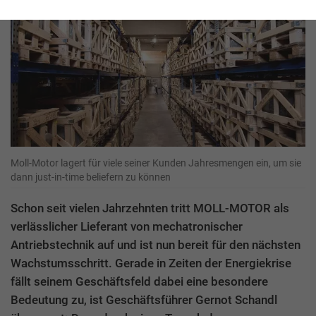
Moll-Motor lagert für viele seiner Kunden Jahresmengen ein, um sie
dann just-in-time beliefern zu können
Schon seit vielen Jahrzehnten tritt MOLL-MOTOR als
verlässlicher Lieferant von mechatronischer
Antriebstechnik auf und ist nun bereit für den nächsten
Wachstumsschritt. Gerade in Zeiten der Energiekrise
fällt seinem Geschäftsfeld dabei eine besondere
Bedeutung zu, ist Geschäftsführer Gernot Schandl