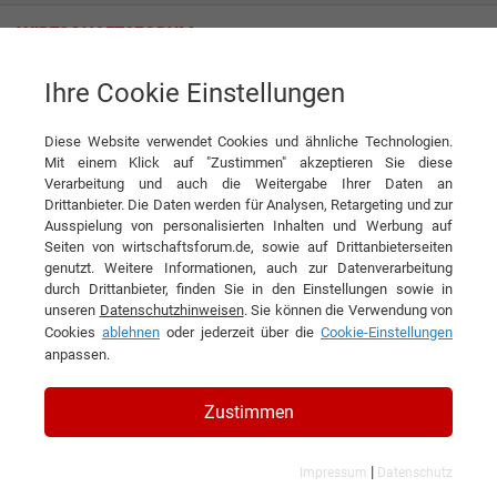
Ihre Cookie Einstellungen
MOLL-MOTOR Mechatronische Antriebstechnik GmbH
„Ein Antriebstausch kann die Energiekosten merklich senken!“
Diese Website verwendet Cookies und ähnliche Technologien.
Interview
Mit einem Klick auf "Zustimmen" akzeptieren Sie diese
MOLL-MOTOR Mechatronische Antriebstechnik GmbH
Verarbeitung und auch die Weitergabe Ihrer Daten an
Drittanbieter. Die Daten werden für Analysen, Retargeting und zur
DIESEN ARTIKEL EMPFEHLEN
Ausspielung von personalisierten Inhalten und Werbung auf
Seiten von wirtschaftsforum.de, sowie auf Drittanbieterseiten
genutzt. Weitere Informationen, auch zur Datenverarbeitung
„Ein Antriebstausch kann die
durch Drittanbieter, finden Sie in den Einstellungen sowie in
unseren
Datenschutzhinweisen
. Sie können die Verwendung von
Energiekosten merklich senken!“
Cookies
ablehnen
oder jederzeit über die
Cookie-Einstellungen
anpassen.
Interview mit Gernot Schandl,
Geschäftsführer Marketing & Sales der
Zustimmen
MOLL-MOTOR GmbH
|
Impressum
Datenschutz