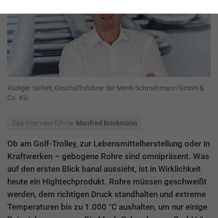
Rüdiger Siefert, Geschäftsführer der Menk-Schmehmann GmbH &
Co. KG
Das Interview führte:
Manfred Brinkmann
Ob am Golf-Trolley, zur Lebensmittelherstellung oder in
Kraftwerken – gebogene Rohre sind omnipräsent. Was
auf den ersten Blick banal aussieht, ist in Wirklichkeit
heute ein Hightechprodukt. Rohre müssen geschweißt
werden, dem richtigen Druck standhalten und extreme
Temperaturen bis zu 1.000 °C aushalten, um nur einige