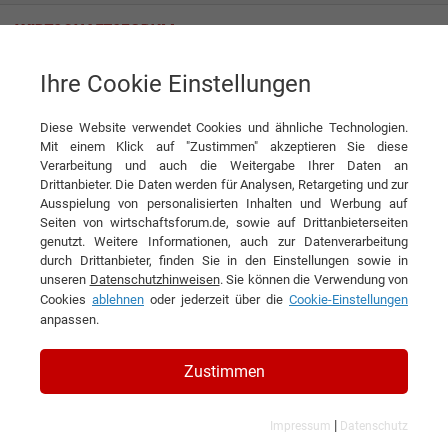
Ihre Cookie Einstellungen
Menk-Schmehmann GmbH & Co. KG
Alles rund ums Rohr
Diese Website verwendet Cookies und ähnliche Technologien.
Interview
Menk-Schmehmann GmbH & Co. KG
Mit einem Klick auf "Zustimmen" akzeptieren Sie diese
Verarbeitung und auch die Weitergabe Ihrer Daten an
DIESEN ARTIKEL EMPFEHLEN
Drittanbieter. Die Daten werden für Analysen, Retargeting und zur
Ausspielung von personalisierten Inhalten und Werbung auf
Seiten von wirtschaftsforum.de, sowie auf Drittanbieterseiten
Alles rund ums Rohr
genutzt. Weitere Informationen, auch zur Datenverarbeitung
durch Drittanbieter, finden Sie in den Einstellungen sowie in
unseren
Datenschutzhinweisen
. Sie können die Verwendung von
Interview mit Rüdiger Siefert,
Cookies
ablehnen
oder jederzeit über die
Cookie-Einstellungen
Geschäftsführer der Menk-Schmehmann
anpassen.
GmbH & Co. KG
Zustimmen
|
Impressum
Datenschutz