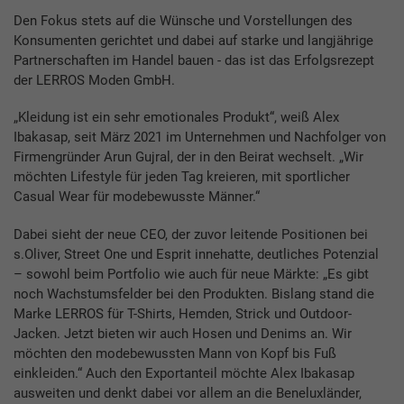
Den Fokus stets auf die Wünsche und Vorstellungen des
Konsumenten gerichtet und dabei auf starke und langjährige
Partnerschaften im Handel bauen - das ist das Erfolgsrezept
der LERROS Moden GmbH.
„Kleidung ist ein sehr emotionales Produkt“, weiß Alex
Ibakasap, seit März 2021 im Unternehmen und Nachfolger von
Firmengründer Arun Gujral, der in den Beirat wechselt. „Wir
möchten Lifestyle für jeden Tag kreieren, mit sportlicher
Casual Wear für modebewusste Männer.“
Dabei sieht der neue CEO, der zuvor leitende Positionen bei
s.Oliver, Street One und Esprit innehatte, deutliches Potenzial
– sowohl beim Portfolio wie auch für neue Märkte: „Es gibt
noch Wachstumsfelder bei den Produkten. Bislang stand die
Marke LERROS für T-Shirts, Hemden, Strick und Outdoor-
Jacken. Jetzt bieten wir auch Hosen und Denims an. Wir
möchten den modebewussten Mann von Kopf bis Fuß
einkleiden.“ Auch den Exportanteil möchte Alex Ibakasap
ausweiten und denkt dabei vor allem an die Beneluxländer,