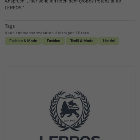
Anspruch. „Hier sehe ich noch sehr großes Potenzial für
LERROS.“
Tags
Nach themenverwandten Beiträgen filtern
Fashion & Mode
Fashion
Textil & Mode
Handel