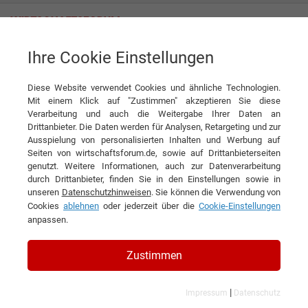
Ihre Cookie Einstellungen
LERROS Moden GmbH
„Kleidung ist ein sehr emotionales Produkt!“
Diese Website verwendet Cookies und ähnliche Technologien.
Interview
Mit einem Klick auf "Zustimmen" akzeptieren Sie diese
LERROS Moden GmbH
Verarbeitung und auch die Weitergabe Ihrer Daten an
Drittanbieter. Die Daten werden für Analysen, Retargeting und zur
DIESEN ARTIKEL EMPFEHLEN
Ausspielung von personalisierten Inhalten und Werbung auf
Seiten von wirtschaftsforum.de, sowie auf Drittanbieterseiten
genutzt. Weitere Informationen, auch zur Datenverarbeitung
„Kleidung ist ein sehr emotionales
durch Drittanbieter, finden Sie in den Einstellungen sowie in
unseren
Datenschutzhinweisen
. Sie können die Verwendung von
Produkt!“
Cookies
ablehnen
oder jederzeit über die
Cookie-Einstellungen
anpassen.
Interview mit Alex Ibakasap, CEO der
LERROS Moden GmbH
Zustimmen
|
Impressum
Datenschutz