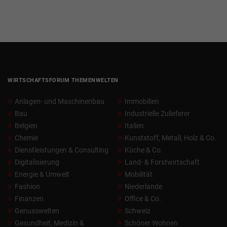
WIRTSCHAFTSFORUM THEMENWELTEN
Anlagen- und Maschinenbau
Immobilien
Bau
Industrielle Zulieferer
Belgien
Italien
Chemie
Kunststoff, Metall, Holz & Co.
Dienstleistungen & Consulting
Küche & Co.
Digitalisierung
Land- & Forstwirtschaft
Energie & Umwelt
Mobilität
Fashion
Niederlande
Finanzen
Office & Co.
Genusswelten
Schweiz
Gesundheit, Medizin &
Schöner Wohnen