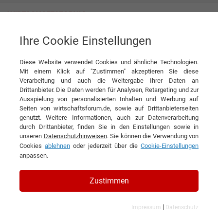
Ihre Cookie Einstellungen
LAUX GmbH
Innovation mit Geschmack
Diese Website verwendet Cookies und ähnliche Technologien.
Interview
LAUX GmbH
Mit einem Klick auf "Zustimmen" akzeptieren Sie diese
Verarbeitung und auch die Weitergabe Ihrer Daten an
DIESEN ARTIKEL EMPFEHLEN
Drittanbieter. Die Daten werden für Analysen, Retargeting und zur
Ausspielung von personalisierten Inhalten und Werbung auf
Seiten von wirtschaftsforum.de, sowie auf Drittanbieterseiten
Innovation mit Geschmack
genutzt. Weitere Informationen, auch zur Datenverarbeitung
durch Drittanbieter, finden Sie in den Einstellungen sowie in
unseren
Datenschutzhinweisen
. Sie können die Verwendung von
Interview mit Michael Kröhne,
Cookies
ablehnen
oder jederzeit über die
Cookie-Einstellungen
Geschäftsführer der LAUX GmbH
anpassen.
Zustimmen
|
Impressum
Datenschutz