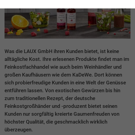
Was die LAUX GmbH ihren Kunden bietet, ist keine
alltägliche Kost. Ihre erlesenen Produkte findet man im
Feinkostfachhandel wie auch beim Weinhändler und
großen Kaufhäusern wie dem KaDeWe. Dort können
sich probierfreudige Kunden in eine Welt der Genüsse
entführen lassen. Von exotischen Gewürzen bis hin
zum traditionellen Rezept, der deutsche
Feinkostgroßhänder und -produzent bietet seinen
Kunden nur sorgfältig kreierte Gaumenfreuden von
höchster Qualität, die geschmacklich wirklich
überzeugen.