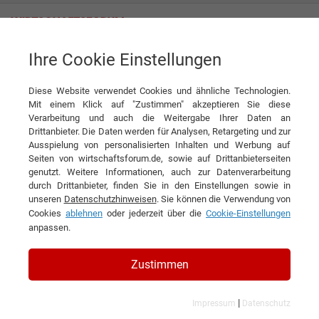
Ihre Cookie Einstellungen
IHLE tires GmbH
Vom Reifengroßhandel zum Systemanbieter
Diese Website verwendet Cookies und ähnliche Technologien.
Interview
IHLE tires GmbH
Mit einem Klick auf "Zustimmen" akzeptieren Sie diese
▶
Verarbeitung und auch die Weitergabe Ihrer Daten an
0:00
6:14
Drittanbieter. Die Daten werden für Analysen, Retargeting und zur
Ausspielung von personalisierten Inhalten und Werbung auf
DIESEN ARTIKEL EMPFEHLEN
Seiten von wirtschaftsforum.de, sowie auf Drittanbieterseiten
genutzt. Weitere Informationen, auch zur Datenverarbeitung
durch Drittanbieter, finden Sie in den Einstellungen sowie in
Vom Reifengroßhandel zum
unseren
Datenschutzhinweisen
. Sie können die Verwendung von
Cookies
ablehnen
oder jederzeit über die
Cookie-Einstellungen
Systemanbieter
anpassen.
Zustimmen
|
Impressum
Datenschutz