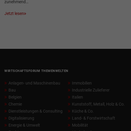
zunehmend…
Jetzt lesen
WIRTSCHAFTSFORUM THEMENWELTEN
Anlagen- und Maschinenbau
Immobilien
Bau
Industrielle Zulieferer
Belgien
Italien
Chemie
Kunststoff, Metall, Holz & Co.
Dienstleistungen & Consulting
Küche & Co.
Digitalisierung
Land- & Forstwirtschaft
Energie & Umwelt
Mobilität