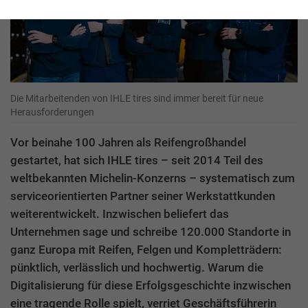
Die Mitarbeitenden von IHLE tires sind immer bereit für neue
Herausforderungen
Vor beinahe 100 Jahren als Reifengroßhandel
gestartet, hat sich IHLE tires – seit 2014 Teil des
weltbekannten Michelin-Konzerns – systematisch zum
serviceorientierten Partner seiner Werkstattkunden
weiterentwickelt. Inzwischen beliefert das
Unternehmen sage und schreibe 120.000 Standorte in
ganz Europa mit Reifen, Felgen und Kompletträdern:
pünktlich, verlässlich und hochwertig. Warum die
Digitalisierung für diese Erfolgsgeschichte inzwischen
eine tragende Rolle spielt, verriet Geschäftsführerin