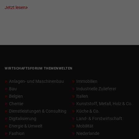
Jetzt lesen
WIRTSCHAFTSFORUM THEMENWELTEN
Anlagen- und Maschinenbau
Immobilien
Bau
Industrielle Zulieferer
Belgien
Italien
Chemie
Kunststoff, Metall, Holz & Co.
Dienstleistungen & Consulting
Küche & Co.
Digitalisierung
Land- & Forstwirtschaft
Energie & Umwelt
Mobilität
Fashion
Niederlande