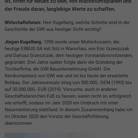
ist, offen für Neues zu sein, von Wachstumsplänen und
der Freude daran, langlebige Werte zu schaffen.
Wirtschaftsforum
: Herr Kugelberg, welche Schritte sind in der
Geschichte der GWI aus heutiger Sicht wichtig?
Jürgen Kugelberg
: 1990 wurde unser Mutterkonzern, die
heutige ERBUD SA mit Sitz in Warschau, von Eric Grzeszczak
und Dariusz Grzeszczak, dem heutigen Vorstandsvorsitzenden,
gegründet. Drei Jahre später folgte dann die Gründung der
Tochterfirma, die GWI Bauunternehmung GmbH. Die
Kernkompetenz von GWI war und ist bis heute der erweiterte
Rohbau. Der Jahresumsatz stieg von 500.000,- DEM (1993) bis
auf 30.000.000,- EUR (2019). Versuche, auch in anderen
Geschäftsbereichen Fuß zu fassen, waren nicht so erfolgreich
wie erhofft, sodass im Jahr 2020 ein Umbruch mit einer
Neuorientierung stattfand. In diesem Zusammenhang habe ich
im Oktober 2020 den Vorsitz der Geschäftsführung
übernommen.