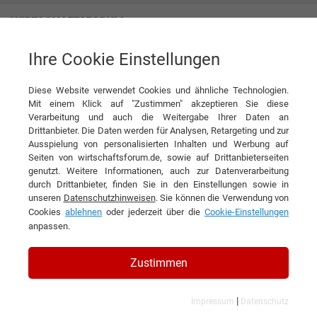
Ihre Cookie Einstellungen
GWI Bauunternehmung GmbH
„Die Zukunft der Baubranche ist digital“
Diese Website verwendet Cookies und ähnliche Technologien.
Interview
Mit einem Klick auf "Zustimmen" akzeptieren Sie diese
GWI Bauunternehmung GmbH
Verarbeitung und auch die Weitergabe Ihrer Daten an
Drittanbieter. Die Daten werden für Analysen, Retargeting und zur
DIESEN ARTIKEL EMPFEHLEN
Ausspielung von personalisierten Inhalten und Werbung auf
Seiten von wirtschaftsforum.de, sowie auf Drittanbieterseiten
genutzt. Weitere Informationen, auch zur Datenverarbeitung
„Die Zukunft der Baubranche ist
durch Drittanbieter, finden Sie in den Einstellungen sowie in
unseren
Datenschutzhinweisen
. Sie können die Verwendung von
digital“
Cookies
ablehnen
oder jederzeit über die
Cookie-Einstellungen
anpassen.
Interview mit Jürgen Kugelberg,
Vorsitzender der Geschäftsführung der
Zustimmen
GWI Bauunternehmung GmbH
|
Impressum
Datenschutz