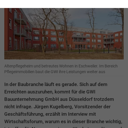
Altenpflegeheim und betreutes Wohnen in Eschweiler. Im Bereich
Pflegeimmobilien baut die GWI ihre Leistungen weiter aus
In der Baubranche läuft es gerade. Sich auf dem
Erreichten auszuruhen, kommt für die GWI
Bauunternehmung GmbH aus Düsseldorf trotzdem
nicht infrage. Jürgen Kugelberg, Vorsitzender der
Geschäftsführung, erzählt im Interview mit
Wirtschaftsforum, warum es in dieser Branche wichtig,