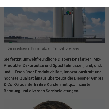
In Berlin zuhause: Firmensitz am Tempelhofer Weg
Sie fertigt umweltfreundliche Dispersionsfarben, Mix-
Produkte, Dekorputze und Spachtelmassen, und, und,
und... Doch über Produktvielfalt, Innovationskraft und
höchste Qualität hinaus überzeugt die Diessner GmbH
& Co KG aus Berlin ihre Kunden mit qualifizierter
Beratung und diversen Serviceleistungen.