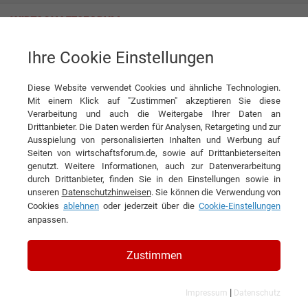
Ihre Cookie Einstellungen
Diessner GmbH & Co. KG Lack- und Farbenfabrik
Standards für eine ganze Branche
Diese Website verwendet Cookies und ähnliche Technologien.
Interview
Mit einem Klick auf "Zustimmen" akzeptieren Sie diese
Diessner GmbH & Co. KG Lack- und Farbenfabrik
Verarbeitung und auch die Weitergabe Ihrer Daten an
Drittanbieter. Die Daten werden für Analysen, Retargeting und zur
DIESEN ARTIKEL EMPFEHLEN
Ausspielung von personalisierten Inhalten und Werbung auf
Seiten von wirtschaftsforum.de, sowie auf Drittanbieterseiten
genutzt. Weitere Informationen, auch zur Datenverarbeitung
Standards für eine ganze Branche
durch Drittanbieter, finden Sie in den Einstellungen sowie in
unseren
Datenschutzhinweisen
. Sie können die Verwendung von
Cookies
ablehnen
oder jederzeit über die
Cookie-Einstellungen
Interview mit Bernd Kanand,
anpassen.
Geschäftsführer der Diessner GmbH & Co.
KG
Zustimmen
|
Impressum
Datenschutz