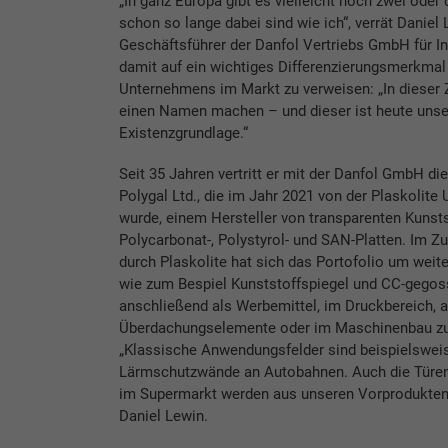
„In ganz Europa gibt es vielleicht noch zwei oder 
schon so lange dabei sind wie ich“, verrät Daniel 
Geschäftsführer der Danfol Vertriebs GmbH für In
damit auf ein wichtiges Differenzierungsmerkmal
Unternehmens im Markt zu verweisen: „In dieser 
einen Namen machen – und dieser ist heute unse
Existenzgrundlage.“
Seit 35 Jahren vertritt er mit der Danfol GmbH die
Polygal Ltd., die im Jahr 2021 von der Plaskoli
wurde, einem Hersteller von transparenten Kunsts
Polycarbonat-, Polystyrol- und SAN-Platten. Im 
durch Plaskolite hat sich das Portofolio um weite
wie zum Bespiel Kunststoffspiegel und CC-gegoss
anschließend als Werbemittel, im Druckbereich, a
Überdachungselemente oder im Maschinenbau z
„Klassische Anwendungsfelder sind beispielsweis
Lärmschutzwände an Autobahnen. Auch die Türen
im Supermarkt werden aus unseren Vorprodukten ge
Daniel Lewin.