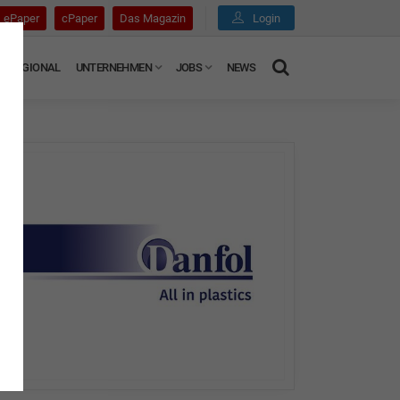
ePaper
cPaper
Das Magazin
Login
REGIONAL
UNTERNEHMEN
JOBS
NEWS