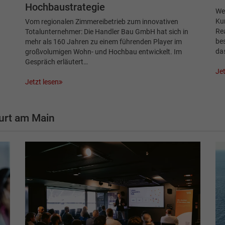
Hochbaustrategie
Wer
Kun
Vom regionalen Zimmereibetrieb zum innovativen
Rea
Totalunternehmer: Die Handler Bau GmbH hat sich in
bes
mehr als 160 Jahren zu einem führenden Player im
das
großvolumigen Wohn- und Hochbau entwickelt. Im
Gespräch erläutert…
Jet
Jetzt lesen
urt am Main