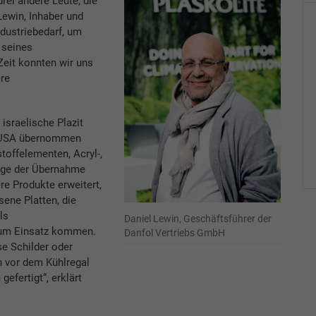
drei andere Leute, die
Lewin, Inhaber und
dustriebedarf, um
 seines
Zeit konnten wir uns
re
 israelische Plazit
te USA übernommen
toffelementen, Acryl-,
Zuge der Übernahme
re Produkte erweitert,
ene Platten, die
ls
Daniel Lewin, Geschäftsführer der
um Einsatz kommen.
Danfol Vertriebs GmbH
e Schilder oder
 vor dem Kühlregal
fertigt“, erklärt