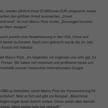
lien, werden jährlich etwa 25 Millionen EUR umgesetzt, wobei
ischen den größten Anteil ausmachen. „Unser
rend sind“, ist sich Marco Pizzi sicher. „Deswegen konnten
en Wert steigern.“
 auch jeweils eine Niederlassung in den USA, China und
rt bieten zu können. Nach vorn gebracht wurde die im Jahr
e Fusion mit Hatebur:
ärt Marco Pizzi. „Im Gegenteil, wir ergänzen uns sehr gut. Es
Firmen. Wir haben viel investiert und profitieren heute von
innerhalb unserer inzwischen internationalen Gruppe
R&D zu betreiben, nennt Marco Pizzi als Voraussetzung für
rteilen“, fährt er fort und gibt ein Beispiel: „Manchmal
nlagen sogar einen Schritt voraus. Diese waren aber damals
 einige Jahre später sehr gut verkauft.“