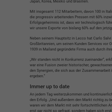
Japan, Korea, Mexiko und Brasilien.
Mit insgesamt 112 Mitarbeitern, davon 100 in Ita
die progressiv arbeitenden Pressen mit 60% inzw
Erfolgsgeheimnis ist, dass wir technologisch füh
wir unsere Exporte von bislang 60% auf den jetzig
Neben seinem Hauptsitz in Lecco hat Carlo Salvi
Großbritannien, um seinen Kunden Services vor O
1939 in Mailand gegründete Firma auch durch ihr
„Wir standen nicht in Konkurrenz zueinander“, erkl
war eine Fusion zweier historischer, gewachsener 
den Synergien, die sich aus der Zusammenarbeit 
ergeben.“
Immer up to date
An jedem Tag weiterzukommen und kontinuierlich 
den Erfolg. „Und außerdem den Markt richtig zu beu
waren wir dem Markt mit sehr fortschrittlichen A
erst gar nicht so gefragt, sondern haben sich erst