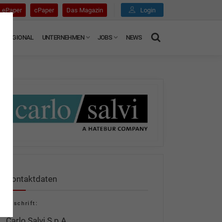
ePaper
cPaper
Das Magazin
Login
REGIONAL
UNTERNEHMEN
JOBS
NEWS
Kontaktdaten
Anschrift:
Carlo Salvi S.p.A.