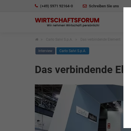
(+49) 5971 92164-0
Schreiben Sie uns
Carlo Salvi S.p.A.
Das verbindende Element
Interview
Carlo Salvi S.p.A.
Das verbindende El