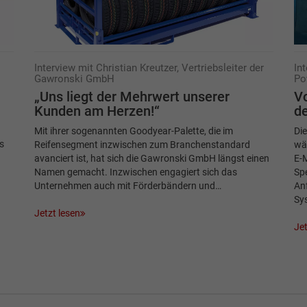
Interview mit Christian Kreutzer, Vertriebsleiter der
In
Gawronski GmbH
Po
„Uns liegt der Mehrwert unserer
V
Kunden am Herzen!“
de
Mit ihrer sogenannten Goodyear-Palette, die im
Die
s
Reifensegment inzwischen zum Branchenstandard
wä
avanciert ist, hat sich die Gawronski GmbH längst einen
E-M
Namen gemacht. Inzwischen engagiert sich das
Spe
Unternehmen auch mit Förderbändern und…
Anf
Sy
Jetzt lesen
Jet