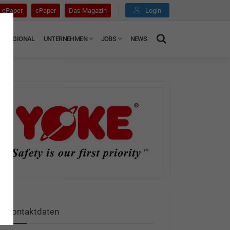
ePaper
cPaper
Das Magazin
Login
REGIONAL
UNTERNEHMEN
JOBS
NEWS
Kontaktdaten