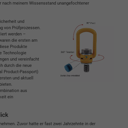
 wir nach meinem Wissensstand unangefochtener
icherheit und
ung von Prüfprozessen.
iert werden –
 waren die ersten am
diese Produkte
te Technologie
ngen und vereinfacht
h durch die neue
al Product-Passport)
 ersten und aktuell
bieten.
ombination aus
eit ein
ick
ehmen. Zuvor hatte er fast zwei Jahrzehnte in der