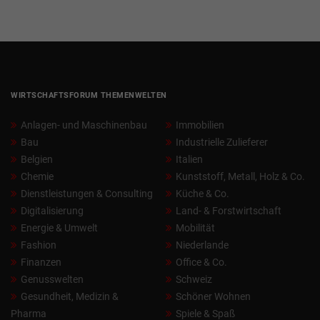
WIRTSCHAFTSFORUM THEMENWELTEN
Anlagen- und Maschinenbau
Immobilien
Bau
Industrielle Zulieferer
Belgien
Italien
Chemie
Kunststoff, Metall, Holz & Co.
Dienstleistungen & Consulting
Küche & Co.
Digitalisierung
Land- & Forstwirtschaft
Energie & Umwelt
Mobilität
Fashion
Niederlande
Finanzen
Office & Co.
Genusswelten
Schweiz
Gesundheit, Medizin &
Schöner Wohnen
Pharma
Spiele & Spaß