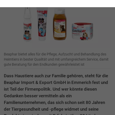
Beaphar bietet alles für die Pflege, Aufzucht und Behandlung des
Heimtiers in bester Qualität und mit umfangreichem Service, damit
gute Beratung für den Endkunden gewährleistet ist
Dass Haustiere auch zur Familie gehören, steht für die
Beaphar Import & Export GmbH in Emmerich fest und
ist Teil der Firmenpolitik. Und wer könnte diesen
Gedanken besser vermitteln als ein
Familienunternehmen, das sich schon seit 80 Jahren
der Tiergesundheit und -pflege widmet und seine