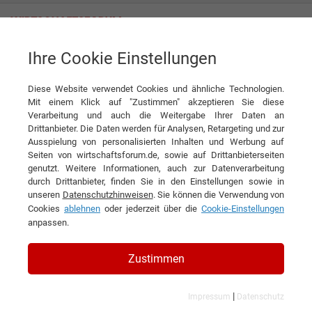
Ihre Cookie Einstellungen
Beaphar Import & Export GmbH
Weil Tiere auch Familie sind
Diese Website verwendet Cookies und ähnliche Technologien.
Interview
Beaphar Import & Export GmbH
Mit einem Klick auf "Zustimmen" akzeptieren Sie diese
Verarbeitung und auch die Weitergabe Ihrer Daten an
DIESEN ARTIKEL EMPFEHLEN
Drittanbieter. Die Daten werden für Analysen, Retargeting und zur
Ausspielung von personalisierten Inhalten und Werbung auf
Seiten von wirtschaftsforum.de, sowie auf Drittanbieterseiten
Weil Tiere auch Familie sind
genutzt. Weitere Informationen, auch zur Datenverarbeitung
durch Drittanbieter, finden Sie in den Einstellungen sowie in
unseren
Datenschutzhinweisen
. Sie können die Verwendung von
Interview mit Christoph Hubo, Country
Cookies
ablehnen
oder jederzeit über die
Cookie-Einstellungen
Head Germany/Austria und Harald
anpassen.
Hardering, Key Account Manager der
Zustimmen
Beaphar Import & Export GmbH
|
Impressum
Datenschutz