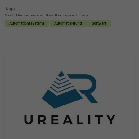
Tags
Nach themenverwandten Beiträgen filtern
Automationssysteme
Automatisierung
Software