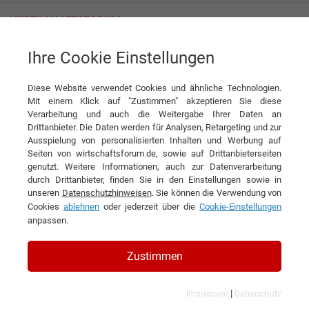
Ihre Cookie Einstellungen
inos Automationssoftware GmbH
Vision trifft Automation
Diese Website verwendet Cookies und ähnliche Technologien.
Interview
inos Automationssoftware GmbH
Mit einem Klick auf "Zustimmen" akzeptieren Sie diese
▶
Verarbeitung und auch die Weitergabe Ihrer Daten an
0:00
3:29
Drittanbieter. Die Daten werden für Analysen, Retargeting und zur
Ausspielung von personalisierten Inhalten und Werbung auf
DIESEN ARTIKEL EMPFEHLEN
Seiten von wirtschaftsforum.de, sowie auf Drittanbieterseiten
genutzt. Weitere Informationen, auch zur Datenverarbeitung
durch Drittanbieter, finden Sie in den Einstellungen sowie in
Vision trifft Automation
unseren
Datenschutzhinweisen
. Sie können die Verwendung von
Cookies
ablehnen
oder jederzeit über die
Cookie-Einstellungen
anpassen.
Interview mit Roland Jenning,
Geschäftsführer der inos
Zustimmen
Automationssoftware GmbH
|
Impressum
Datenschutz