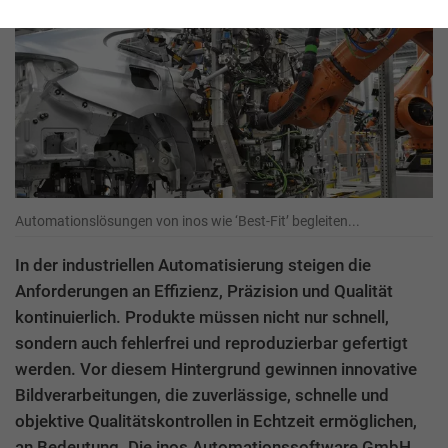
Automationslösungen von inos wie ‘Best-Fit’ begleiten...
In der industriellen Automatisierung steigen die
Anforderungen an Effizienz, Präzision und Qualität
kontinuierlich. Produkte müssen nicht nur schnell,
sondern auch fehlerfrei und reproduzierbar gefertigt
werden. Vor diesem Hintergrund gewinnen innovative
Bildverarbeitungen, die zuverlässige, schnelle und
objektive Qualitätskontrollen in Echtzeit ermöglichen,
an Bedeutung. Die inos Automationssoftware GmbH