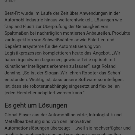
GmbH
Best-Fit wurde im Laufe der Zeit über Anwendungen in der
Automobilindustrie hinaus weiterentwickelt. Lösungen wie
‘Gap and Flush’ zur Überprüfung der Genauigkeit von
Spaltmaßen bei nachträglich montierten Anbauteilen, Produkte
zur Inspektion von Schweißnähten sowie Palettier- und
Depalettiersysteme für die Automatisierung von
Logistikprozessen komplettieren heute das Angebot. „Wir
haben irgendwann begonnen, gewisse Teile optisch mit
künstlicher Intelligenz erkennen zu lassen“, sagt Roland
Jenning. „So ist der Slogan ‚Wir lehren Roboter das Sehen‘
entstanden. Wichtig ist, dass unsere Software so intelligent
ist, dass sie roboter­unabhängig eingesetzt und flexibel an
jeden Hersteller adaptiert werden kann.“
Es geht um Lösungen
Global Player aus der Automobilindustrie, Intralogistik und
Metallbearbeitung sind von den innovativen
Automationslösungen überzeugt – „weil sie hochverfügbar und
qualitativ hochwertig sind und von einem anspruchsvollen