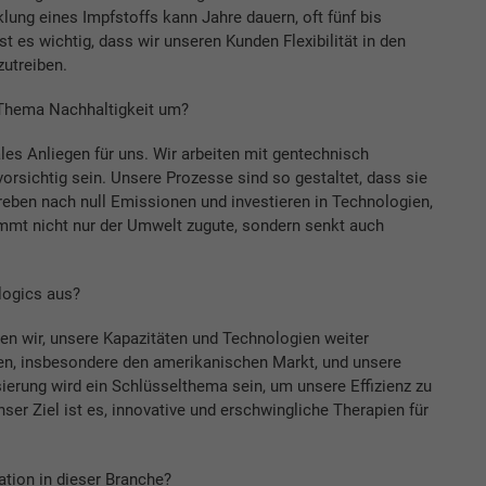
lung eines Impfstoffs kann Jahre dauern, oft fünf bis
 es wichtig, dass wir unseren Kunden Flexibilität in den
zutreiben.
 Thema Nachhaltigkeit um?
ales Anliegen für uns. Wir arbeiten mit gentechnisch
rsichtig sein. Unsere Prozesse sind so gestaltet, dass sie
treben nach null Emissionen und investieren in Technologien,
mmt nicht nur der Umwelt zugute, sondern senkt auch
logics aus?
en wir, unsere Kapazitäten und Technologien weiter
n, insbesondere den amerikanischen Markt, und unsere
sierung wird ein Schlüsselthema sein, um unsere Effizienz zu
ser Ziel ist es, innovative und erschwingliche Therapien für
ation in dieser Branche?