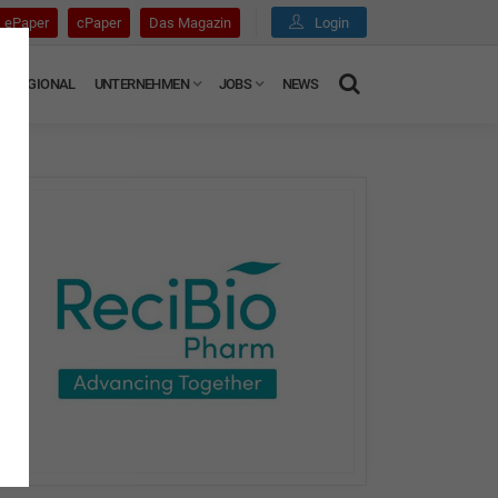
ePaper
cPaper
Das Magazin
Login
REGIONAL
UNTERNEHMEN
JOBS
NEWS