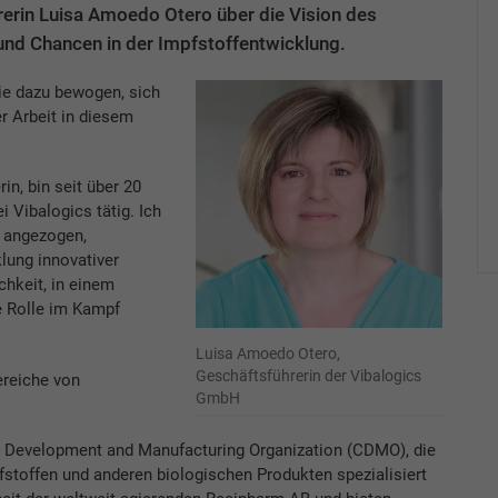
rerin Luisa Amoedo Otero über die Vision des
nd Chancen in der Impfstoffentwicklung.
ie dazu bewogen, sich
r Arbeit in diesem
in, bin seit über 20
 Vibalogics tätig. Ich
s angezogen,
lung innovativer
chkeit, in einem
e Rolle im Kampf
.
Luisa Amoedo Otero,
Geschäftsführerin der Vibalogics
ereiche von
GmbH
ct Development and Manufacturing Organization (CDMO), die
fstoffen und anderen biologischen Produkten spezialisiert