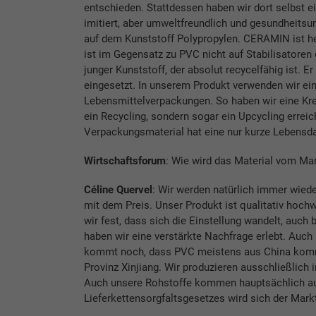
entschieden. Stattdessen haben wir dort selbst e
imitiert, aber umweltfreundlich und gesundheitsu
auf dem Kunststoff Polypropylen. CERAMIN ist h
ist im Gegensatz zu PVC nicht auf Stabilisatoren
junger Kunststoff, der absolut recycelfähig ist. E
eingesetzt. In unserem Produkt verwenden wir ein
Lebensmittelverpackungen. So haben wir eine Krei
ein Recycling, sondern sogar ein Upcycling erreic
Verpackungsmaterial hat eine nur kurze Lebensda
Wirtschaftsforum
: Wie wird das Material vom M
Céline Quervel
: Wir werden natürlich immer wieder
mit dem Preis. Unser Produkt ist qualitativ hochwe
wir fest, dass sich die Einstellung wandelt, auch 
haben wir eine verstärkte Nachfrage erlebt. Auch
kommt noch, dass PVC meistens aus China kommt
Provinz Xinjiang. Wir produzieren ausschließlich i
Auch unsere Rohstoffe kommen hauptsächlich au
Lieferkettensorgfaltsgesetzes wird sich der Mark