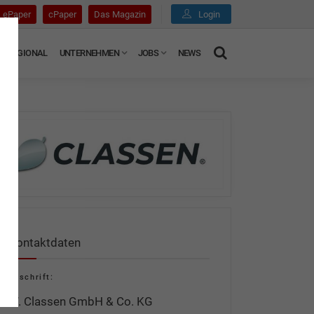
ePaper
cPaper
Das Magazin
Login
REGIONAL
UNTERNEHMEN
JOBS
NEWS
Kontaktdaten
Anschrift:
W. Classen GmbH & Co. KG