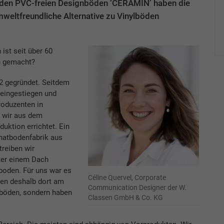
 den PVC-freien Designböden ‘CERAMIN’ haben die
eltfreundliche Alternative zu Vinylböden
ist seit über 60
h gemacht?
62 gegründet. Seitdem
 eingestiegen und
roduzenten in
 wir aus dem
uktion errichtet. Ein
natbodenfabrik aus
treiben wir
ter einem Dach
tboden. Für uns war es
Céline Quervel, Corporate
men deshalb dort am
Communication Designer der W.
tböden, sondern haben
Classen GmbH & Co. KG