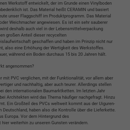
inen Werkstoff entwickelt, der im Grunde einen Vinylboden
nbedenklich ist. Das Material heißt CERAMIN und basiert
eute unser Flaggschiff im Produktprogramm. Das Material
 oder Weichmacher angewiesen. Es ist ein sehr sauberer
r wird deshalb auch viel in der Lebensmittelverpackung
en großen Anteil dieser recycelten
slaufwirtschaft geschaffen und haben im Prinzip nicht nur
ht, also eine Erhöhung der Wertigkeit des Werkstoffes.
uer, während ein Boden durchaus 15 bis 20 Jahren hält.
arkt angenommen?
 mit PVC verglichen, mit der Funktionalität, vor allem aber
rtiger und nachhaltig, aber auch teurer. Allerdings stellen
bei den internationalen Baumarktketten. Im letzten Jahr
 bei Architekten wird das Thema häufiger nachgefragt. Hinzu
. Ein Großteil des PVCs weltweit kommt aus der Uiguren-
n Deutschland, haben also die Kontrolle über die Lieferkette.
s Europa. Vor dem Hintergrund des
t hier weiterhin zu unseren Gunsten verändern.