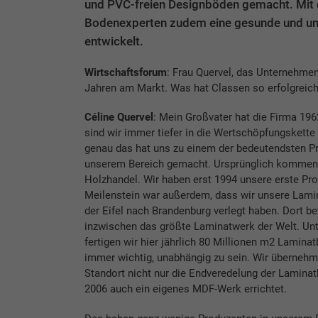
und PVC-freien Designböden gemacht. Mit
Bodenexperten zudem eine gesunde und umw
entwickelt.
Wirtschaftsforum
: Frau Quervel, das Unternehmen 
Jahren am Markt. Was hat Classen so erfolgreic
Céline Quervel
: Mein Großvater hat die Firma 19
sind wir immer tiefer in die Wertschöpfungskette
genau das hat uns zu einem der bedeutendsten P
unserem Bereich gemacht. Ursprünglich kommen
Holzhandel. Wir haben erst 1994 unsere erste Prod
Meilenstein war außerdem, dass wir unsere Lami
der Eifel nach Brandenburg verlegt haben. Dort be
inzwischen das größte Laminatwerk der Welt. Un
fertigen wir hier jährlich 80 Millionen m2 Lamina
immer wichtig, unabhängig zu sein. Wir überneh
Standort nicht nur die Endveredelung der Lamina
2006 auch ein eigenes MDF-Werk errichtet.