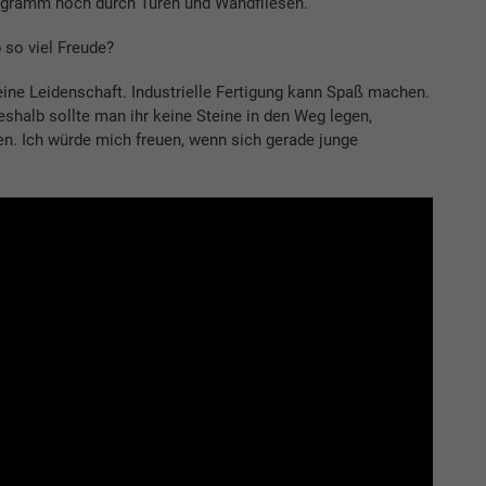
ogramm noch durch Türen und Wandfliesen.
 so viel Freude?
meine Leidenschaft. Industrielle Fertigung kann Spaß machen.
eshalb sollte man ihr keine Steine in den Weg legen,
en. Ich würde mich freuen, wenn sich gerade junge