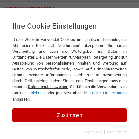
Ihre Cookie Einstellungen
Undutchables Recruitment Agency BV
„Fokus auf Menschen, die in den Niederlanden einen Job suchen!“
Diese Website verwendet Cookies und ähnliche Technologien.
Interview
Mit einem Klick auf "Zustimmen" akzeptieren Sie diese
Undutchables Recruitment Agency BV
Verarbeitung und auch die Weitergabe Ihrer Daten an
Drittanbieter. Die Daten werden für Analysen, Retargeting und zur
DIESEN ARTIKEL EMPFEHLEN
Ausspielung von personalisierten Inhalten und Werbung auf
Seiten von wirtschaftsforum.de, sowie auf Drittanbieterseiten
genutzt. Weitere Informationen, auch zur Datenverarbeitung
„Fokus auf Menschen, die in den
durch Drittanbieter, finden Sie in den Einstellungen sowie in
unseren
Datenschutzhinweisen
. Sie können die Verwendung von
Niederlanden einen Job suchen!“
Cookies
ablehnen
oder jederzeit über die
Cookie-Einstellungen
anpassen.
Interview mit Marjan Stoit, Commercial
Manager, Undutchables Recruitment
Zustimmen
Agency BV
|
Impressum
Datenschutz