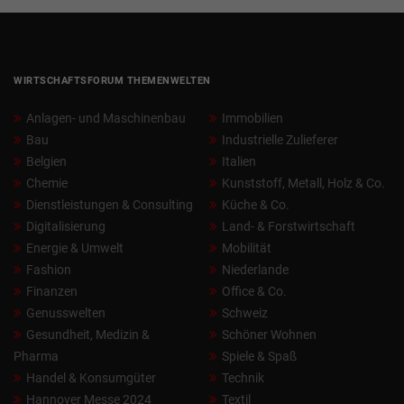
WIRTSCHAFTSFORUM THEMENWELTEN
Anlagen- und Maschinenbau
Immobilien
Bau
Industrielle Zulieferer
Belgien
Italien
Chemie
Kunststoff, Metall, Holz & Co.
Dienstleistungen & Consulting
Küche & Co.
Digitalisierung
Land- & Forstwirtschaft
Energie & Umwelt
Mobilität
Fashion
Niederlande
Finanzen
Office & Co.
Genusswelten
Schweiz
Gesundheit, Medizin &
Schöner Wohnen
Pharma
Spiele & Spaß
Handel & Konsumgüter
Technik
Hannover Messe 2024
Textil