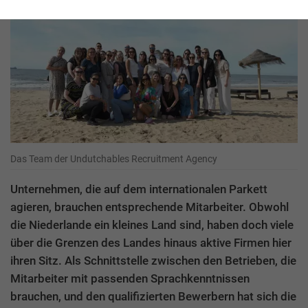
Das Team der Undutchables Recruitment Agency
Unternehmen, die auf dem internationalen Parkett
agieren, brauchen entsprechende Mitarbeiter. Obwohl
die Niederlande ein kleines Land sind, haben doch viele
über die Grenzen des Landes hinaus aktive Firmen hier
ihren Sitz. Als Schnittstelle zwischen den Betrieben, die
Mitarbeiter mit passenden Sprachkenntnissen
brauchen, und den qualifizierten Bewerbern hat sich die