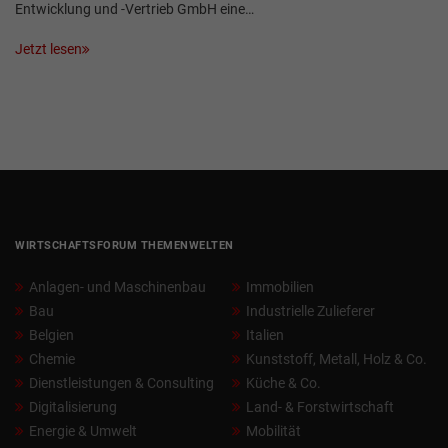
Entwicklung und -Vertrieb GmbH eine…
Jetzt lesen
WIRTSCHAFTSFORUM THEMENWELTEN
Anlagen- und Maschinenbau
Immobilien
Bau
Industrielle Zulieferer
Belgien
Italien
Chemie
Kunststoff, Metall, Holz & Co.
Dienstleistungen & Consulting
Küche & Co.
Digitalisierung
Land- & Forstwirtschaft
Energie & Umwelt
Mobilität