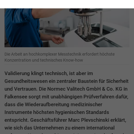
Die Arbeit an hochkomplexer Messtechnik erfordert höchste
Konzentration und technisches Know-how
Validierung klingt technisch, ist aber im
Gesundheitswesen ein zentraler Baustein für Sicherheit
und Vertrauen. Die Normec Valitech GmbH & Co. KG in
Falkensee sorgt mit unabhängigen Prüfverfahren dafür,
dass die Wiederaufbereitung medizinischer
Instrumente höchsten hygienischen Standards
entspricht. Geschäftsführer Marc Plevschinski erklärt,
wie sich das Unternehmen zu einem international