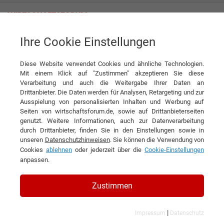
Ihre Cookie Einstellungen
Normec Valitech GmbH & Co. KG
Validiert. Sicher.
Diese Website verwendet Cookies und ähnliche Technologien.
Interview
Normec Valitech GmbH & Co. KG
Mit einem Klick auf "Zustimmen" akzeptieren Sie diese
Verarbeitung und auch die Weitergabe Ihrer Daten an
DIESEN ARTIKEL EMPFEHLEN
Drittanbieter. Die Daten werden für Analysen, Retargeting und zur
Ausspielung von personalisierten Inhalten und Werbung auf
Seiten von wirtschaftsforum.de, sowie auf Drittanbieterseiten
Validiert. Sicher.
genutzt. Weitere Informationen, auch zur Datenverarbeitung
durch Drittanbieter, finden Sie in den Einstellungen sowie in
unseren
Datenschutzhinweisen
. Sie können die Verwendung von
Interview mit Marc Plevschinksi,
Cookies
ablehnen
oder jederzeit über die
Cookie-Einstellungen
Geschäftsführer der Normec Valitech
anpassen.
GmbH & Co. KG
Zustimmen
|
Impressum
Datenschutz