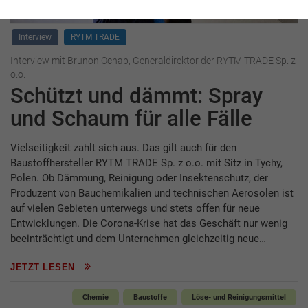
Interview
RYTM TRADE
Interview mit Brunon Ochab, Generaldirektor der RYTM TRADE Sp. z
o.o.
Schützt und dämmt: Spray
und Schaum für alle Fälle
Vielseitigkeit zahlt sich aus. Das gilt auch für den
Baustoffhersteller RYTM TRADE Sp. z o.o. mit Sitz in Tychy,
Polen. Ob Dämmung, Reinigung oder Insektenschutz, der
Produzent von Bauchemikalien und technischen Aerosolen ist
auf vielen Gebieten unterwegs und stets offen für neue
Entwicklungen. Die Corona-Krise hat das Geschäft nur wenig
beeinträchtigt und dem Unternehmen gleichzeitig neue…
JETZT LESEN
Chemie
Baustoffe
Löse- und Reinigungsmittel