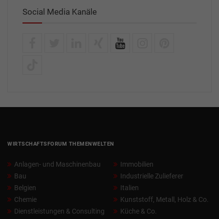
Social Media Kanäle
WIRTSCHAFTSFORUM THEMENWELTEN
Anlagen- und Maschinenbau
Immobilien
Bau
Industrielle Zulieferer
Belgien
Italien
Chemie
Kunststoff, Metall, Holz & Co.
Dienstleistungen & Consulting
Küche & Co.