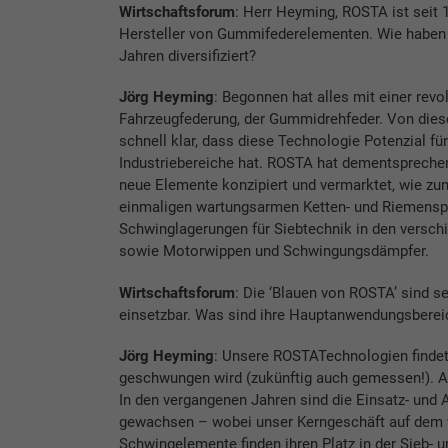
Wirtschaftsforum
: Herr Heyming, ROSTA ist seit 
Hersteller von Gummifederelementen. Wie haben 
Jahren diversifiziert?
Jörg Heyming
: Begonnen hat alles mit einer revo
Fahrzeugfederung, der Gummidrehfeder. Von dies
schnell klar, dass diese Technologie Potenzial fü
Industriebereiche hat. ROSTA hat dementsprechen
neue Elemente konzipiert und vermarktet, wie zu
einmaligen wartungsarmen Ketten- und Riemensp
Schwinglagerungen für Siebtechnik in den versch
sowie Motorwippen und Schwingungsdämpfer.
Wirtschaftsforum
: Die ‘Blauen von ROSTA’ sind seh
einsetzbar. Was sind ihre Hauptanwendungsberei
Jörg Heyming
: Unsere ROSTATechnologien findet 
geschwungen wird (zukünftig auch gemessen!). All
In den vergangenen Jahren sind die Einsatz- un
gewachsen – wobei unser Kerngeschäft auf dem vi
Schwingelemente finden ihren Platz in der Sieb- 