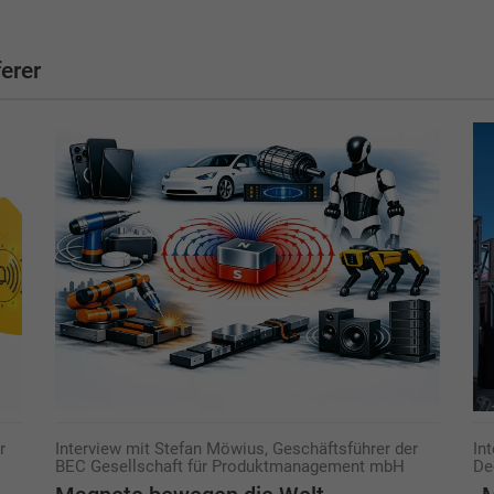
erer
r
Interview mit Stefan Möwius, Geschäftsführer der
In
BEC Gesellschaft für ­Produktmanagement mbH
De