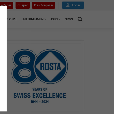
ePaper
cPaper
Das Magazin
Login
REGIONAL
UNTERNEHMEN
JOBS
NEWS