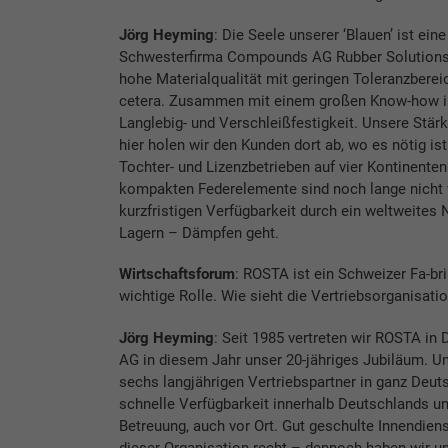
Jörg Heyming
: Die Seele unserer ‘Blauen’ ist ei
Schwesterfirma Compounds AG Rubber Solutions in
hohe Materialqualität mit geringen Toleranzberei
cetera. Zusammen mit einem großen Know-how in 
Langlebig- und Verschleißfestigkeit. Unsere Stär
hier holen wir den Kunden dort ab, wo es nötig
Tochter- und Lizenzbetrieben auf vier Kontinente
kompakten Federelemente sind noch lange nicht v
kurzfristigen Verfügbarkeit durch ein weltweites 
Lagern – Dämpfen geht.
Wirtschaftsforum
: ROSTA ist ein Schweizer Fa-br
wichtige Rolle. Wie sieht die Vertriebsorganisat
Jörg Heyming
: Seit 1985 vertreten wir ROSTA in
AG in diesem Jahr unser 20-jähriges Jubiläum. Un
sechs langjährigen Vertriebspartner in ganz Deu
schnelle Verfügbarkeit innerhalb Deutschlands un
Betreuung, auch vor Ort. Gut geschulte Innendiens
dieser Organisation recht – dennoch haben wir un