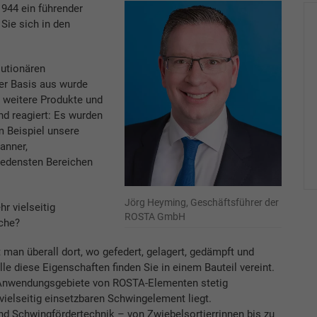
1944 ein führender
Sie sich in den
lutionären
er Basis aus wurde
r weitere Produkte und
d reagiert: Es wurden
m Beispiel unsere
anner,
iedensten Bereichen
Jörg Heyming, Geschäftsführer der
r vielseitig
ROSTA GmbH
che?
man überall dort, wo gefedert, gelagert, gedämpft und
e diese Eigenschaften finden Sie in einem Bauteil vereint.
d Anwendungsgebiete von ROSTA-Elementen stetig
elseitig einsetzbaren Schwingelement liegt.
und Schwingfördertechnik – von Zwiebelsortierrinnen bis zu