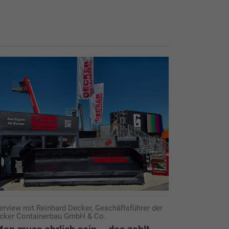
terview mit Reinhard Decker, Geschäftsführer der
cker Containerbau GmbH & Co.