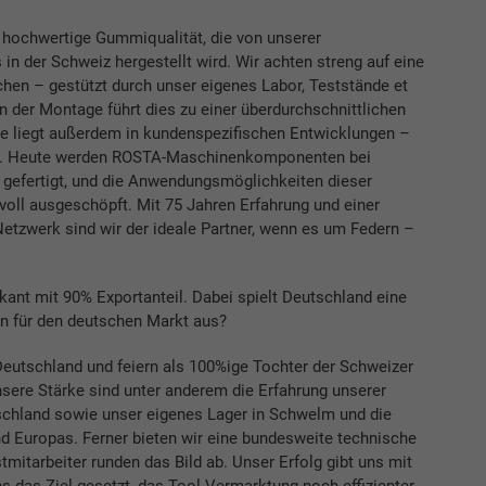
ne hochwertige Gummiqualität, die von unserer
 der Schweiz hergestellt wird. Wir achten streng auf eine
chen – gestützt durch unser eigenes Labor, Teststände et
der Montage führt dies zu einer überdurchschnittlichen
ke liegt außerdem in kundenspezifischen Entwicklungen –
 ist. Heute werden ROSTA-Maschinenkomponenten bei
n gefertigt, und die Anwendungsmöglichkeiten dieser
oll ausgeschöpft. Mit 75 Jahren Erfahrung und einer
Netzwerk sind wir der ideale Partner, wenn es um Federn –
ikant mit 90% Exportanteil. Dabei spielt Deutschland eine
ion für den deutschen Markt aus?
 Deutschland und feiern als 100%ige Tochter der Schweizer
sere Stärke sind unter anderem die Erfahrung unserer
tschland sowie unser eigenes Lager in Schwelm und die
d Europas. Ferner bieten wir eine bundesweite technische
tmitarbeiter runden das Bild ab. Unser Erfolg gibt uns mit
s das Ziel gesetzt, das Tool Vermarktung noch effizienter