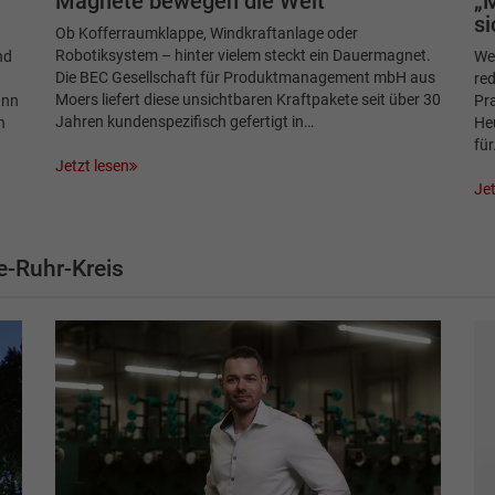
Magnete bewegen die Welt
„M
si
Ob Kofferraumklappe, Windkraftanlage oder
Robotiksystem – hinter vielem steckt ein Dauermagnet.
nd
Wer
Die BEC Gesellschaft für Produktmanagement mbH aus
re
Moers liefert diese unsichtbaren Kraftpakete seit über 30
ann
Pra
Jahren kundenspezifisch gefertigt in…
n
He
für
Jetzt lesen
Jet
-Ruhr-Kreis