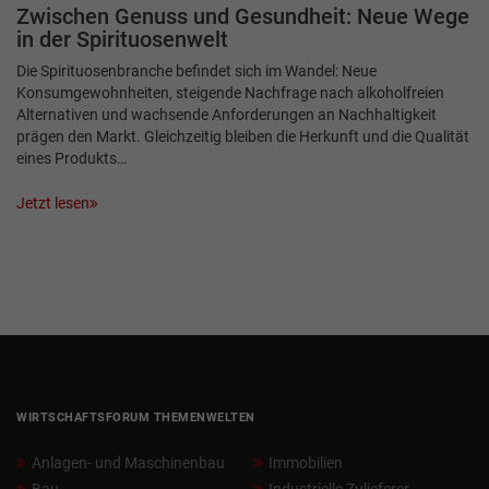
Zwischen Genuss und Gesundheit: Neue Wege
in der Spirituosenwelt
Die Spirituosenbranche befindet sich im Wandel: Neue
Konsumgewohnheiten, steigende Nachfrage nach alkoholfreien
Alternativen und wachsende Anforderungen an Nachhaltigkeit
prägen den Markt. Gleichzeitig bleiben die Herkunft und die Qualität
eines Produkts…
Jetzt lesen
WIRTSCHAFTSFORUM THEMENWELTEN
Anlagen- und Maschinenbau
Immobilien
Bau
Industrielle Zulieferer