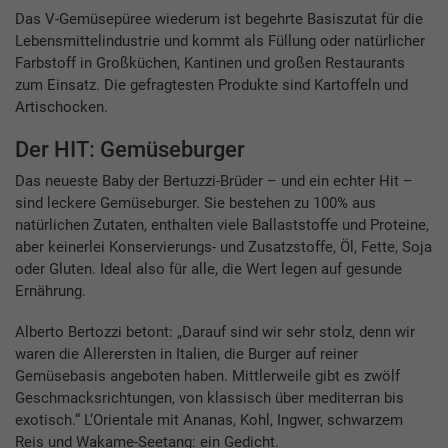
Das V-Gemüsepüree wiederum ist begehrte Basiszutat für die
Lebensmittelindustrie und kommt als Füllung oder natürlicher
Farbstoff in Großküchen, Kantinen und großen Restaurants
zum Einsatz. Die gefragtesten Produkte sind Kartoffeln und
Artischocken.
Der HIT: Gemüseburger
Das neueste Baby der Bertuzzi-Brüder – und ein echter Hit –
sind leckere Gemüseburger. Sie bestehen zu 100% aus
natürlichen Zutaten, enthalten viele Ballaststoffe und Proteine,
aber keinerlei Konservierungs- und Zusatzstoffe, Öl, Fette, Soja
oder Gluten. Ideal also für alle, die Wert legen auf gesunde
Ernährung.
Alberto Bertozzi betont: „Darauf sind wir sehr stolz, denn wir
waren die Allerersten in Italien, die Burger auf reiner
Gemüsebasis angeboten haben. Mittlerweile gibt es zwölf
Geschmacksrichtungen, von klassisch über mediterran bis
exotisch.“ L‘Orientale mit Ananas, Kohl, Ingwer, schwarzem
Reis und Wakame-Seetang: ein Gedicht.