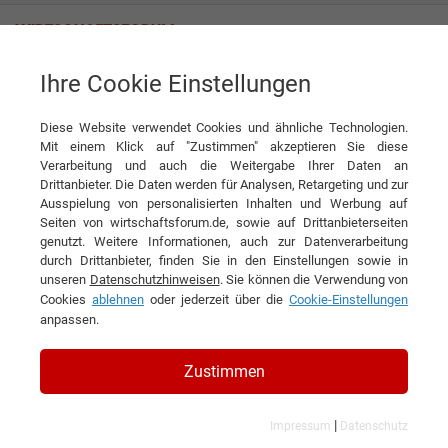
Ihre Cookie Einstellungen
RIVERFRUT
Von Bohnen und Burgern
Diese Website verwendet Cookies und ähnliche Technologien.
Interview
RIVERFRUT
Mit einem Klick auf "Zustimmen" akzeptieren Sie diese
Verarbeitung und auch die Weitergabe Ihrer Daten an
DIESEN ARTIKEL EMPFEHLEN
Drittanbieter. Die Daten werden für Analysen, Retargeting und zur
Ausspielung von personalisierten Inhalten und Werbung auf
Seiten von wirtschaftsforum.de, sowie auf Drittanbieterseiten
Von Bohnen und Burgern
genutzt. Weitere Informationen, auch zur Datenverarbeitung
durch Drittanbieter, finden Sie in den Einstellungen sowie in
unseren
Datenschutzhinweisen
. Sie können die Verwendung von
Interview mit Alberto Bertuzzi, Export and
Cookies
ablehnen
oder jederzeit über die
Cookie-Einstellungen
Marketing Sales Manager
anpassen.
Zustimmen
|
Impressum
Datenschutz