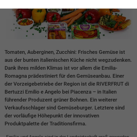
Tomaten, Auberginen, Zucchini: Frisches Gemüse ist
aus der bunten italienischen Küche nicht wegzudenken.
Dank ihres milden Klimas ist vor allem die Emilia-
Romagna prädestiniert für den Gemüseanbau. Einer
der Vorzeigebetriebe der Region ist die RIVERFRUT di
Bertuzzi Emilio e Angelo bei Piacenza – in Italien
führender Produzent grüner Bohnen. Ein weiterer
Verkaufsschlager sind Gemüseburger. Letztere sind
der vorläufige Höhepunkt der innovativen
Produktpalette der Traditionsfirma.