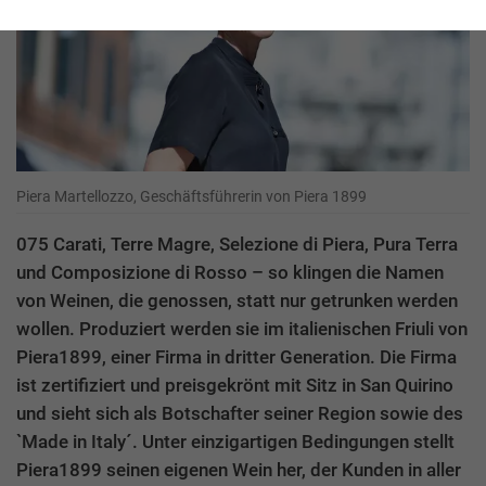
Piera Martellozzo, Geschäftsführerin von Piera 1899
075 Carati, Terre Magre, Selezione di Piera, Pura Terra
und Composizione di Rosso – so klingen die Namen
von Weinen, die genossen, statt nur getrunken werden
wollen. Produziert werden sie im italienischen Friuli von
Piera1899, einer Firma in dritter Generation. Die Firma
ist zertifiziert und preisgekrönt mit Sitz in San Quirino
und sieht sich als Botschafter seiner Region sowie des
`Made in Italy´. Unter einzigartigen Bedingungen stellt
Piera1899 seinen eigenen Wein her, der Kunden in aller