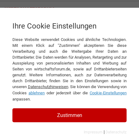
Ihre Cookie Einstellungen
Piera Martellozzo S.p.A.
Weingenuss mit allen Sinnen
Diese Website verwendet Cookies und ähnliche Technologien.
Interview
Piera Martellozzo S.p.A.
Mit einem Klick auf "Zustimmen" akzeptieren Sie diese
Verarbeitung und auch die Weitergabe Ihrer Daten an
DIESEN ARTIKEL EMPFEHLEN
Drittanbieter. Die Daten werden für Analysen, Retargeting und zur
Ausspielung von personalisierten Inhalten und Werbung auf
Seiten von wirtschaftsforum.de, sowie auf Drittanbieterseiten
Weingenuss mit allen Sinnen
genutzt. Weitere Informationen, auch zur Datenverarbeitung
durch Drittanbieter, finden Sie in den Einstellungen sowie in
unseren
Datenschutzhinweisen
. Sie können die Verwendung von
Interview mit Piera Martellozzo,
Cookies
ablehnen
oder jederzeit über die
Cookie-Einstellungen
Geschäftsführerin der Piera Martellozzo
anpassen.
S.p.A.
Zustimmen
|
Impressum
Datenschutz