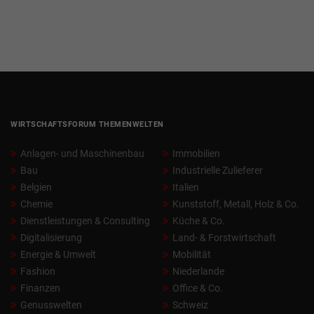
WIRTSCHAFTSFORUM THEMENWELTEN
Anlagen- und Maschinenbau
Immobilien
Bau
Industrielle Zulieferer
Belgien
Italien
Chemie
Kunststoff, Metall, Holz & Co.
Dienstleistungen & Consulting
Küche & Co.
Digitalisierung
Land- & Forstwirtschaft
Energie & Umwelt
Mobilität
Fashion
Niederlande
Finanzen
Office & Co.
Genusswelten
Schweiz