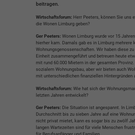
beitragen.
Wirtschaftsforum:
Herr Peeters, können Sie uns e
die Wonen Limburg geben?
Ger Peeters:
Wonen Limburg wurde vor 15 Jahren 
hierher kam. Damals gab es in Limburg mehrere k
Wohnungsgenossenschaften. Wir haben diese zu 
Einheit zusammengeführt und betreuen heute et
mit rund 60.000 Mietern in der gesamten Provinz.
sozialem Wohnungsbau, aber wir bieten auch W
mit unterschiedlichen finanziellen Hintergründen 
Wirtschaftsforum:
Wie hat sich der Wohnungsmark
letzten Jahren entwickelt?
Ger Peeters:
Die Situation ist angespannt. In Li
Durchschnitt bis zu sieben Jahre auf eine Wohn
nicht privat mietet, kann es sogar bis zu zwölf Ja
langen Wartezeiten sind für viele Menschen frust
für Berufsanfänger und Familien.