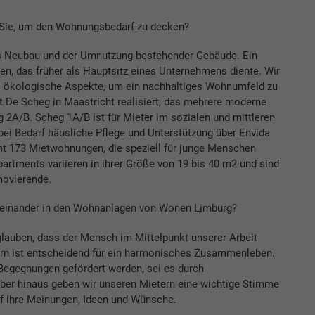
ie, um den Wohnungsbedarf zu decken?
s Neubau und der Umnutzung bestehender Gebäude. Ein
n, das früher als Hauptsitz eines Unternehmens diente. Wir
i ökologische Aspekte, um ein nachhaltiges Wohnumfeld zu
t De Scheg in Maastricht realisiert, das mehrere moderne
A/B. Scheg 1A/B ist für Mieter im sozialen und mittleren
i Bedarf häusliche Pflege und Unterstützung über Envida
t 173 Mietwohnungen, die speziell für junge Menschen
artments variieren in ihrer Größe von 19 bis 40 m2 und sind
movierende.
iteinander in den Wohnanlagen von Wonen Limburg?
glauben, dass der Mensch im Mittelpunkt unserer Arbeit
tern ist entscheidend für ein harmonisches Zusammenleben.
 Begegnungen gefördert werden, sei es durch
ber hinaus geben wir unseren Mietern eine wichtige Stimme
uf ihre Meinungen, Ideen und Wünsche.