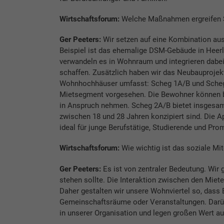
Wirtschaftsforum:
Welche Maßnahmen ergreifen S
Ger Peeters:
Wir setzen auf eine Kombination au
Beispiel ist das ehemalige DSM-Gebäude in Heerle
verwandeln es in Wohnraum und integrieren dabe
schaffen. Zusätzlich haben wir das Neubauprojek
Wohnhochhäuser umfasst: Scheg 1A/B und Scheg 2
Mietsegment vorgesehen. Die Bewohner können be
in Anspruch nehmen. Scheg 2A/B bietet insgesam
zwischen 18 und 28 Jahren konzipiert sind. Die Ap
ideal für junge Berufstätige, Studierende und Pro
Wirtschaftsforum:
Wie wichtig ist das soziale M
Ger Peeters:
Es ist von zentraler Bedeutung. Wir 
stehen sollte. Die Interaktion zwischen den Mie
Daher gestalten wir unsere Wohnviertel so, dass
Gemeinschaftsräume oder Veranstaltungen. Da­rü
in unserer Organisation und legen großen Wert a