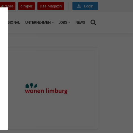
ePaper
cPaper
Das Magazin
Login
REGIONAL
UNTERNEHMEN
JOBS
NEWS