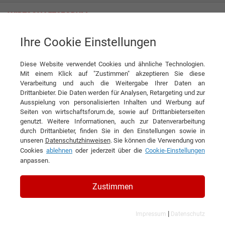
Ihre Cookie Einstellungen
Interviews
Diese Website verwendet Cookies und ähnliche Technologien.
Interview
Mit einem Klick auf "Zustimmen" akzeptieren Sie diese
Verarbeitung und auch die Weitergabe Ihrer Daten an
DIESEN ARTIKEL EMPFEHLEN
Drittanbieter. Die Daten werden für Analysen, Retargeting und zur
Ausspielung von personalisierten Inhalten und Werbung auf
Seiten von wirtschaftsforum.de, sowie auf Drittanbieterseiten
Niemals Altes kopieren, sondern
genutzt. Weitere Informationen, auch zur Datenverarbeitung
durch Drittanbieter, finden Sie in den Einstellungen sowie in
neue Wege gehen
unseren
Datenschutzhinweisen
. Sie können die Verwendung von
Cookies
ablehnen
oder jederzeit über die
Cookie-Einstellungen
Interview mit Thomas D, Die Fantastischen
anpassen.
Vier
Zustimmen
|
Impressum
Datenschutz