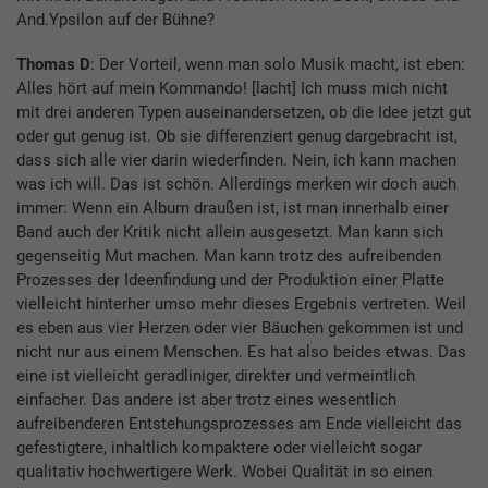
And.Ypsilon auf der Bühne?
Thomas D
: Der Vorteil, wenn man solo Musik macht, ist eben:
Alles hört auf mein Kommando! [lacht] Ich muss mich nicht
mit drei anderen Typen auseinandersetzen, ob die Idee jetzt gut
oder gut genug ist. Ob sie differenziert genug dargebracht ist,
dass sich alle vier darin wiederfinden. Nein, ich kann machen
was ich will. Das ist schön. Allerdings merken wir doch auch
immer: Wenn ein Album draußen ist, ist man innerhalb einer
Band auch der Kritik nicht allein ausgesetzt. Man kann sich
gegenseitig Mut machen. Man kann trotz des aufreibenden
Prozesses der Ideenfindung und der Produktion einer Platte
vielleicht hinterher umso mehr dieses Ergebnis vertreten. Weil
es eben aus vier Herzen oder vier Bäuchen gekommen ist und
nicht nur aus einem Menschen. Es hat also beides etwas. Das
eine ist vielleicht geradliniger, direkter und vermeintlich
einfacher. Das andere ist aber trotz eines wesentlich
aufreibenderen Entstehungsprozesses am Ende vielleicht das
gefestigtere, inhaltlich kompaktere oder vielleicht sogar
qualitativ hochwertigere Werk. Wobei Qualität in so einen