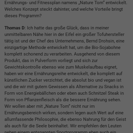
Ernährungs- und Fitnessplan namens „Nature Tom“ entwickelt.
Welches Konzept steckt dahinter, und welche Vorteile bringt
dieses Programm?
Thomas D
: Ich hatte das große Glück, dass in meiner
unmittelbaren Nähe hier in der Eifel ein großer Tofuhersteller
tätig ist und der Chef des Unternehmens, Bernd Drohsin, eine
einzigartige Methode entwickelt hat, um die Bio-Sojabohne
komplett schonend zu verarbeiten. Ausgehend von diesem
Produkt, das in Pulverform vorliegt und sich zur
Gewichtskontrolle ebenso wie zum Muskelaufbau eignet,
haben wir eine Ernährungsreihe entwickelt, die komplett auf
künstlichen Zucker verzichtet, die absolut bio und vegan ist
und die wir mit gutem Gewissen als Alternative zu Snacks in
Form von Energiebällchen oder eben auch Schnitzel Steak in
Form von Pflanzenfleisch als die bessere Ernährung sehen.
Wir wollen aber mit „Nature Tom“ nicht nur im
Ernährungsbereich wirken, sondern legen auch Wert auf eine
allumfassende Philosophie, die ebenso Nahrung für den Geist
als auch für die Seele beinhaltet. Wir empfehlen den Leuten
neben einem entspannten Sportprogramm eben auch ein