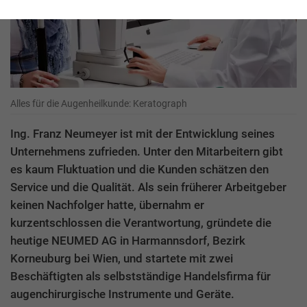
Alles für die Augenheilkunde: Keratograph
Ing. Franz Neumeyer ist mit der Entwicklung seines
Unternehmens zufrieden. Unter den Mitarbeitern gibt
es kaum Fluktuation und die Kunden schätzen den
Service und die Qualität. Als sein früherer Arbeitgeber
keinen Nachfolger hatte, übernahm er
kurzentschlossen die Verantwortung, gründete die
heutige NEUMED AG in Harmannsdorf, Bezirk
Korneuburg bei Wien, und startete mit zwei
Beschäftigten als selbstständige Handelsfirma für
augenchirurgische Instrumente und Geräte.