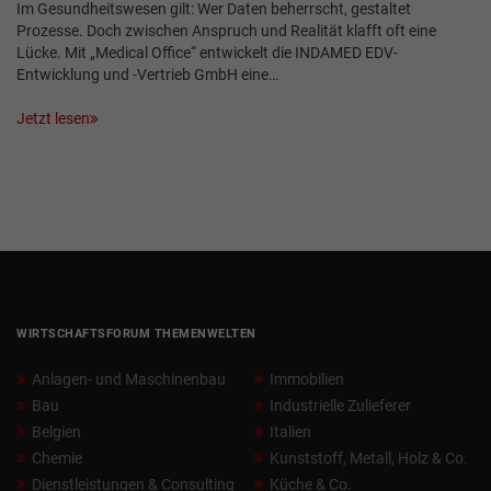
Im Gesundheitswesen gilt: Wer Daten beherrscht, gestaltet
Prozesse. Doch zwischen Anspruch und Realität klafft oft eine
Lücke. Mit „Medical Office“ entwickelt die INDAMED EDV-
Entwicklung und -Vertrieb GmbH eine…
Jetzt lesen
WIRTSCHAFTSFORUM THEMENWELTEN
Anlagen- und Maschinenbau
Immobilien
Bau
Industrielle Zulieferer
Belgien
Italien
Chemie
Kunststoff, Metall, Holz & Co.
Dienstleistungen & Consulting
Küche & Co.