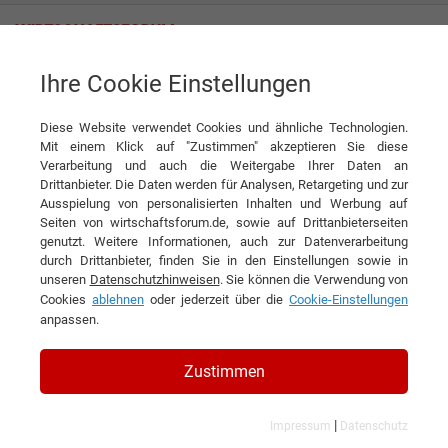
Ihre Cookie Einstellungen
NEUMED AG
Diese Website verwendet Cookies und ähnliche Technologien.
Interview
NEUMED AG
Mit einem Klick auf "Zustimmen" akzeptieren Sie diese
Verarbeitung und auch die Weitergabe Ihrer Daten an
DIESEN ARTIKEL EMPFEHLEN
Drittanbieter. Die Daten werden für Analysen, Retargeting und zur
Ausspielung von personalisierten Inhalten und Werbung auf
Seiten von wirtschaftsforum.de, sowie auf Drittanbieterseiten
Komplettanbieter für das Auge
genutzt. Weitere Informationen, auch zur Datenverarbeitung
durch Drittanbieter, finden Sie in den Einstellungen sowie in
unseren
Datenschutzhinweisen
. Sie können die Verwendung von
Interview mit Ing. Franz Neumeyer,
Cookies
ablehnen
oder jederzeit über die
Cookie-Einstellungen
Vorstand der NEUMED AG
anpassen.
Zustimmen
|
Impressum
Datenschutz