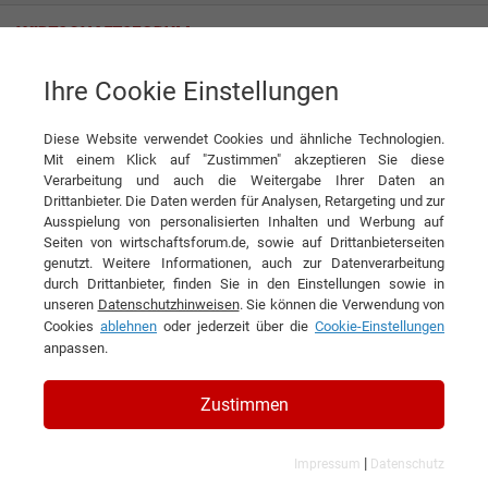
Ihre Cookie Einstellungen
N+P Group BV
Wie ein Familienunternehmen die Kreislaufwirtschaft revolutioniert
Diese Website verwendet Cookies und ähnliche Technologien.
Interview
Mit einem Klick auf "Zustimmen" akzeptieren Sie diese
N+P Group BV
Verarbeitung und auch die Weitergabe Ihrer Daten an
Drittanbieter. Die Daten werden für Analysen, Retargeting und zur
DIESEN ARTIKEL EMPFEHLEN
Ausspielung von personalisierten Inhalten und Werbung auf
Seiten von wirtschaftsforum.de, sowie auf Drittanbieterseiten
genutzt. Weitere Informationen, auch zur Datenverarbeitung
Wie ein Familienunternehmen die
durch Drittanbieter, finden Sie in den Einstellungen sowie in
unseren
Datenschutzhinweisen
. Sie können die Verwendung von
Kreislaufwirtschaft revolutioniert
Cookies
ablehnen
oder jederzeit über die
Cookie-Einstellungen
anpassen.
Interview mit Lars Jennissen, Chief
Technology & Innovation Officer der N+P
Zustimmen
Group B.V.
|
Impressum
Datenschutz