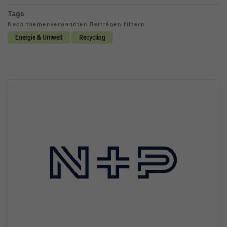
Tags
Nach themenverwandten Beiträgen filtern
Energie & Umwelt
Recycling