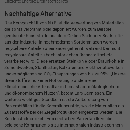
Effiziente Energie: Brennstoffpellets
Nachhaltige Alternative
Das Kerngeschäft von N+P ist die Verwertung von Materialien,
die sonst verbrannt oder deponiert würden, zum Beispiel
gemischte Kunststoffe aus dem Gelben Sack oder Reststoffe
aus der Industrie. In hochmodernen Sortieranlagen werden
recycelbare Anteile voneinander getrennt, während
Der nicht
recyclebare Anteil zu hochkalorischen Brennstoffpellets
verarbeitet wird. Diese ersetzen Steinkohle oder Braunkohle in
Zementwerken, Stahlhütten, Kalköfen und Elektrizitätswerken
und ermöglichen so CO
-Einsparungen von bis zu 95%. „Unsere
2
Brennstoffe sind keine Notlösung, sondern eine
klimafreundliche Alternative mit messbarem ökologischem
und ökonomischem Nutzen“, betont Lars Jennissen. Ein
weiteres wichtiges Standbein ist die Aufbereitung von
Papierabfällen für die Keramikindustrie, wo die Materialien als
Zusatzstoffe bei der Ziegelproduktion eingesetzt werden. Die
Kundenstruktur reicht von deutschen Papierfabriken über
belgische Kommunen bis zu internationalen Industriepartnern