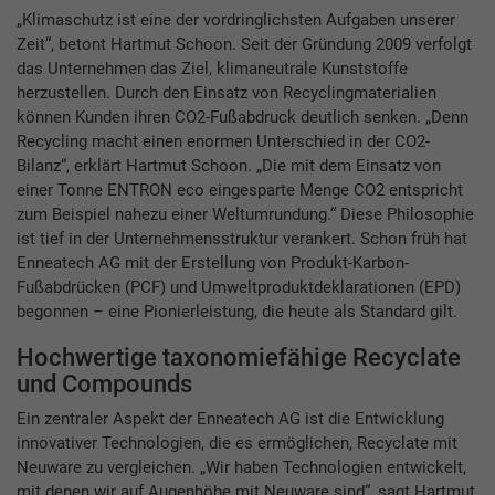
„Klimaschutz ist eine der vordringlichsten Aufgaben unserer
Zeit“, betont Hartmut Schoon. Seit der Gründung 2009 verfolgt
das Unternehmen das Ziel, klimaneutrale Kunststoffe
herzustellen. Durch den Einsatz von Recyclingmaterialien
können Kunden ihren CO2-Fußabdruck deutlich senken. „Denn
Recycling macht einen enormen Unterschied in der CO2-
Bilanz“, erklärt Hartmut Schoon. „Die mit dem Einsatz von
einer Tonne ENTRON eco eingesparte Menge CO2 entspricht
zum Beispiel nahezu einer Weltumrundung.“ Diese Philosophie
ist tief in der Unternehmensstruktur verankert. Schon früh hat
Enneatech AG mit der Erstellung von Produkt-Karbon-
Fußabdrücken (PCF) und Umweltproduktdeklarationen (EPD)
begonnen – eine Pionierleistung, die heute als Standard gilt.
Hochwertige taxonomiefähige Recyclate
und Compounds
Ein zentraler Aspekt der Enneatech AG ist die Entwicklung
innovativer Technologien, die es ermöglichen, Recyclate mit
Neuware zu vergleichen. „Wir haben Technologien entwickelt,
mit denen wir auf Augenhöhe mit Neuware sind“, sagt Hartmut