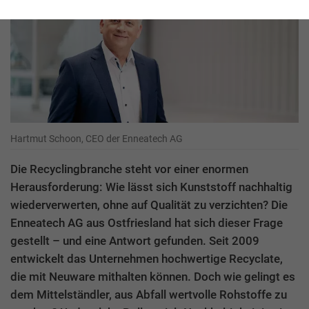
Hartmut Schoon, CEO der Enneatech AG
Die Recyclingbranche steht vor einer enormen
Herausforderung: Wie lässt sich Kunststoff nachhaltig
wiederverwerten, ohne auf Qualität zu verzichten? Die
Enneatech AG aus Ostfriesland hat sich dieser Frage
gestellt – und eine Antwort gefunden. Seit 2009
entwickelt das Unternehmen hochwertige Recyclate,
die mit Neuware mithalten können. Doch wie gelingt es
dem Mittelständler, aus Abfall wertvolle Rohstoffe zu