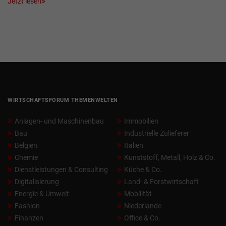
Jetzt lesen
WIRTSCHAFTSFORUM THEMENWELTEN
Anlagen- und Maschinenbau
Immobilien
Bau
Industrielle Zulieferer
Belgien
Italien
Chemie
Kunststoff, Metall, Holz & Co.
Dienstleistungen & Consulting
Küche & Co.
Digitalisierung
Land- & Forstwirtschaft
Energie & Umwelt
Mobilität
Fashion
Niederlande
Finanzen
Office & Co.