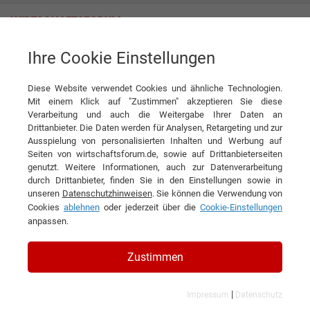
Ihre Cookie Einstellungen
ENNEATECH AG
„Nachhaltigkeit ist kein Luxus, sondern eine Notwendigkeit“
Diese Website verwendet Cookies und ähnliche Technologien.
Interview
Mit einem Klick auf "Zustimmen" akzeptieren Sie diese
ENNEATECH AG
Verarbeitung und auch die Weitergabe Ihrer Daten an
Drittanbieter. Die Daten werden für Analysen, Retargeting und zur
DIESEN ARTIKEL EMPFEHLEN
Ausspielung von personalisierten Inhalten und Werbung auf
Seiten von wirtschaftsforum.de, sowie auf Drittanbieterseiten
genutzt. Weitere Informationen, auch zur Datenverarbeitung
„Nachhaltigkeit ist kein Luxus,
durch Drittanbieter, finden Sie in den Einstellungen sowie in
unseren
Datenschutzhinweisen
. Sie können die Verwendung von
sondern eine Notwendigkeit“
Cookies
ablehnen
oder jederzeit über die
Cookie-Einstellungen
anpassen.
Interview mit Hartmut Schoon, CEO der
Enneatech AG
Zustimmen
|
Impressum
Datenschutz