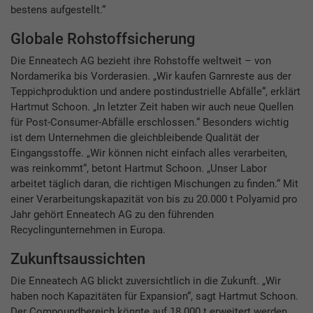
bestens aufgestellt.“
Globale Rohstoffsicherung
Die Enneatech AG bezieht ihre Rohstoffe weltweit – von
Nordamerika bis Vorderasien. „Wir kaufen Garnreste aus der
Teppichproduktion und andere postindustrielle Abfälle“, erklärt
Hartmut Schoon. „In letzter Zeit haben wir auch neue Quellen
für Post-Consumer-Abfälle erschlossen.“ Besonders wichtig
ist dem Unternehmen die gleichbleibende Qualität der
Eingangsstoffe. „Wir können nicht einfach alles verarbeiten,
was reinkommt“, betont Hartmut Schoon. „Unser Labor
arbeitet täglich daran, die richtigen Mischungen zu finden.“ Mit
einer Verarbeitungskapazität von bis zu 20.000 t Polyamid pro
Jahr gehört Enneatech AG zu den führenden
Recyclingunternehmen in Europa.
Zukunftsaussichten
Die Enneatech AG blickt zuversichtlich in die Zukunft. „Wir
haben noch Kapazitäten für Expansion“, sagt Hartmut Schoon.
Der Compoundbereich könnte auf 18.000 t erweitert werden.