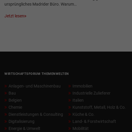
ursprüngliches Madrider Büro. Warum…
Jetzt lesen
WIRTSCHAFTSFORUM THEMENWELTEN
Anlagen- und Maschinenbau
Immobilien
Bau
Industrielle Zulieferer
Belgien
Italien
Chemie
Kunststoff, Metall, Holz & Co.
Dienstleistungen & Consulting
Küche & Co.
Digitalisierung
Land- & Forstwirtschaft
Energie & Umwelt
Mobilität