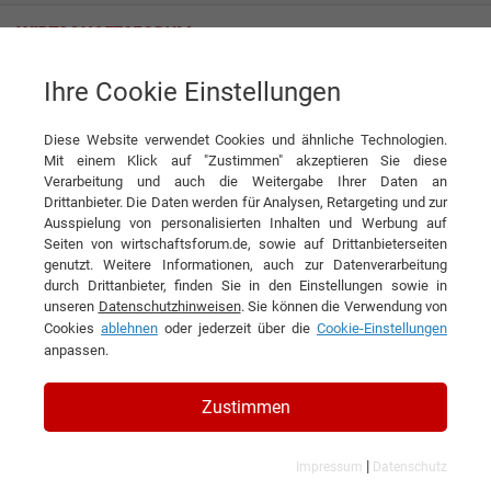
Ihre Cookie Einstellungen
Marketing Communications Services S. Lingner GmbH
Kommunikation – Powered by Passion
Diese Website verwendet Cookies und ähnliche Technologien.
Interview
Mit einem Klick auf "Zustimmen" akzeptieren Sie diese
Marketing Communications Services S. Lingner GmbH
Verarbeitung und auch die Weitergabe Ihrer Daten an
Drittanbieter. Die Daten werden für Analysen, Retargeting und zur
DIESEN ARTIKEL EMPFEHLEN
Ausspielung von personalisierten Inhalten und Werbung auf
Seiten von wirtschaftsforum.de, sowie auf Drittanbieterseiten
genutzt. Weitere Informationen, auch zur Datenverarbeitung
Kommunikation – Powered by
durch Drittanbieter, finden Sie in den Einstellungen sowie in
unseren
Datenschutzhinweisen
. Sie können die Verwendung von
Passion
Cookies
ablehnen
oder jederzeit über die
Cookie-Einstellungen
anpassen.
Interview mit Sibylle Lingner, Gründerin,
Inhaberin und Geschäftsführerin von
Zustimmen
Lingner Marketing und Lingner Online
|
Impressum
Datenschutz