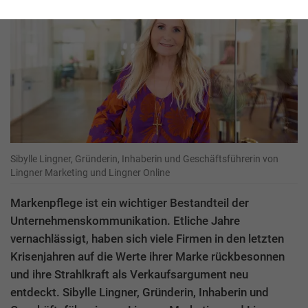
Sibylle Lingner, Gründerin, Inhaberin und Geschäftsführerin von
Lingner Marketing und Lingner Online
Markenpflege ist ein wichtiger Bestandteil der
Unternehmenskommunikation. Etliche Jahre
vernachlässigt, haben sich viele Firmen in den letzten
Krisenjahren auf die Werte ihrer Marke rückbesonnen
und ihre Strahlkraft als Verkaufsargument neu
entdeckt. Sibylle Lingner, Gründerin, Inhaberin und