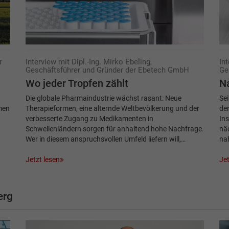
r
Interview mit Dipl.-Ing. Mirko Ebeling,
In
Geschäftsführer und Gründer der Ebetech GmbH
Ge
Wo jeder Tropfen zählt
Na
Die globale Pharmaindustrie wächst rasant: Neue
Sei
men
Therapieformen, eine alternde Weltbevölkerung und der
der
verbesserte Zugang zu Medikamenten in
In
Schwellenländern sorgen für anhaltend hohe Nachfrage.
näc
Wer in diesem anspruchsvollen Umfeld liefern will,…
na
Jetzt lesen
Jet
erg