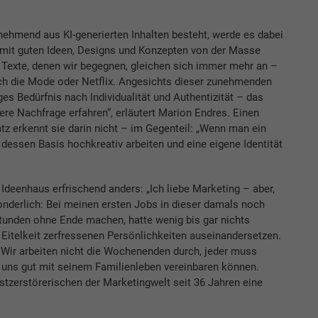
unehmend aus KI-generierten Inhalten besteht, werde es dabei
ch mit guten Ideen, Designs und Konzepten von der Masse
d Texte, denen wir begegnen, gleichen sich immer mehr an –
uch die Mode oder Netflix. Angesichts dieser zunehmenden
es Bedürfnis nach Individualität und Authentizität – das
ere Nachfrage erfahren“, erläutert Marion Endres. Einen
 erkennt sie darin nicht – im Gegenteil: „Wenn man ein
dessen Basis hochkreativ arbeiten und eine eigene Identität
Ideenhaus erfrischend anders: „Ich liebe Marketing – aber,
onderlich: Bei meinen ersten Jobs in dieser damals noch
unden ohne Ende machen, hatte wenig bis gar nichts
 Eitelkeit zerfressenen Persönlichkeiten auseinandersetzen.
Wir arbeiten nicht die Wochenenden durch, jeder muss
i uns gut mit seinem Familienleben vereinbaren können.
tzerstörerischen der Marketingwelt seit 36 Jahren eine