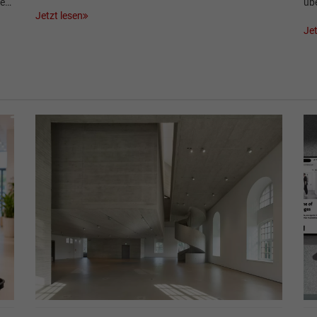
ie…
üb
Jetzt lesen
Jet