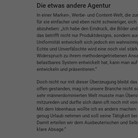
Die etwas andere Agentur
In einer Marken-, Werbe- und Content-Welt, die z
für sie einfacher und eben nicht schwieriger, si
abzuheben: „Ich habe den Eindruck, die Bilder un
das betrifft nicht nur Produktdesigns, sondern a
Uniformität entwickelt sich jedoch ein wahnsinnig
Echte und Unverfälschte wird eine noch viel stärk
Widerspruch zu ihrem methodengetriebenen Ansatz
belastbares System entwickelt hat, kann man auf 
entwickeln und präsentieren.“
Doch nicht nur mit dieser Überzeugung bleibt das 
offen gestanden, mag ich unsere Branche nicht s
sehr männerdominierten Welt musste man Überst
mitzureden und durfte sich dann oft noch mit von
Mit dem Ideenhaus wollte ich es anders machen: 
genug Urlaub nehmen und soll seine Tätigkeit be
Damit erteilen wir dem Ausbeuterischen und Selbs
klare Absage.“