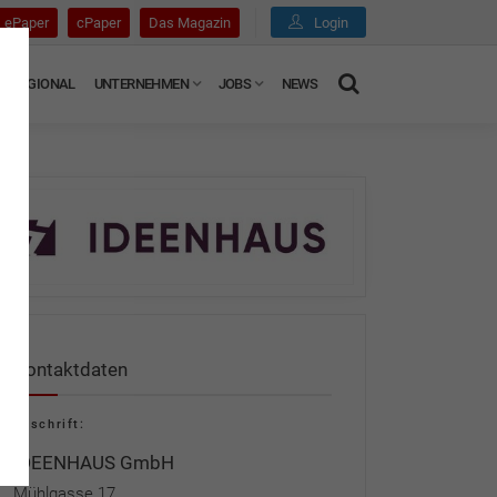
ePaper
cPaper
Das Magazin
Login
REGIONAL
UNTERNEHMEN
JOBS
NEWS
Kontaktdaten
Anschrift:
IDEENHAUS GmbH
Mühlgasse 17