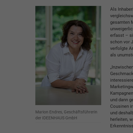
Als Inhabe
vergleichsw
gesamten Ma
unweigerlic
erfasst – s
schon vor 
verfolgte A
als unumst
„Inzwischen
Geschmack i
interessiere
Marketingwe
Kampagnen 
und dann g
Cousinen ir
Marion Endres, Geschäftsführerin
und deshal
der IDEENHAUS GmbH
herleiten, 
Erkenntniss