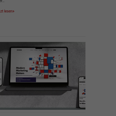
er…
zt lesen