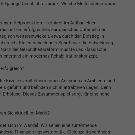
d 50-jährige Geschichte zurück. Welche Meilensteine waren
ebensmittelproduktion – konkret im Aufbau einer
Daraus ist ein erfolgreiches europäisches Unternehmen
ategisch weiterentwickelt, etwa durch den Einstieg in
bereich. Ein entscheidender Schritt war die Entwicklung
. Nach der Gesundheitsreform musste das klassische
 entstand ein modernes Rehabilitationskonzept.
erfolgreich?
he Exzellenz mit einem hohen Anspruch an Ambiente und
ls geführt und befinden sich in attraktiven Lagen. Denn
uch Erholung. Dieses Zusammenspiel sorgt für eine hohe
.
en Sie aktuell im Markt?
det sich im Wandel. Wir sehen eine zunehmende
nderte Finanzierungssystematik. Gleichzeitig verändern