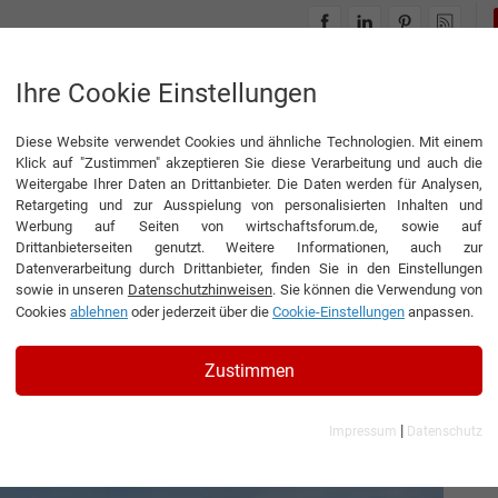
INTERVIEWS
THEMENWELTEN
Ihre Cookie Einstellungen
Diese Website verwendet Cookies und ähnliche Technologien. Mit einem
habilitation ­beginnt früher
Klick auf "Zustimmen" akzeptieren Sie diese Verarbeitung und auch die
Weitergabe Ihrer Daten an Drittanbieter. Die Daten werden für Analysen,
▶
0:00
5:02
Retargeting und zur Ausspielung von personalisierten Inhalten und
Werbung auf Seiten von wirtschaftsforum.de, sowie auf
Drittanbieterseiten genutzt. Weitere Informationen, auch zur
ilitation ­beginnt früher
Datenverarbeitung durch Drittanbieter, finden Sie in den Einstellungen
sowie in unseren
Datenschutzhinweisen
. Sie können die Verwendung von
Cookies
ablehnen
oder jederzeit über die
Cookie-Einstellungen
anpassen.
tsführender Direktor der Freiberger Holding SE &
Zustimmen
|
Impressum
Datenschutz