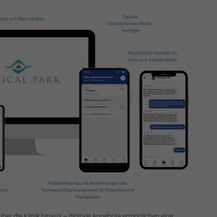
ber die Klinik hinaus – digitale Angebote ermöglichen eine