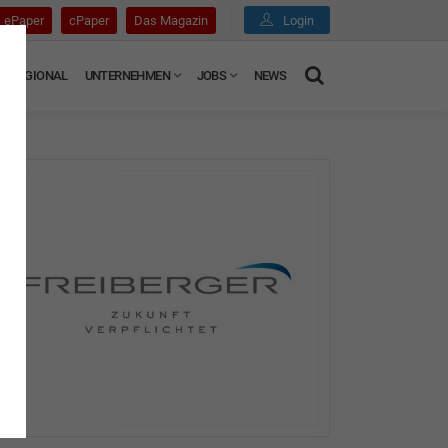
ePaper
cPaper
Das Magazin
Login
REGIONAL
UNTERNEHMEN
JOBS
NEWS