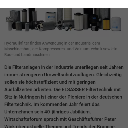
Hydraulikfilter finden Anwendung in der Industrie, dem
Maschinenbau, der Kompressoren- und Vakuumtechnik sowie in
Bau- und Landmaschinen
Die Filteranlagen in der Industrie unterliegen seit Jahren
immer strengeren Umweltschutzauflagen. Gleichzeitig
sollen sie höchsteffizient und mit geringen
Ausfallzeiten arbeiten. Die ELSÄSSER Filtertechnik mit
Sitz in Nufringen ist einer der Pioniere in der deutschen
Filtertechnik. Im kommenden Jahr feiert das
Unternehmen sein 40-jähriges Jubiläum.
Wirtschaftsforum sprach mit Geschäftsführer Peter
Wink über aktuelle Themen und Trends der Branche.