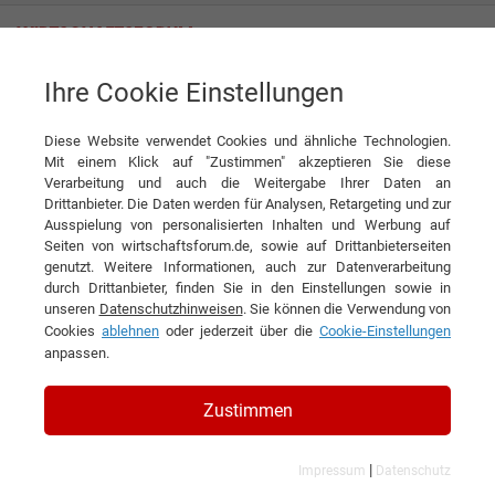
Ihre Cookie Einstellungen
ELSÄSSER Filtertechnik GmbH
Gut gefiltert!
Diese Website verwendet Cookies und ähnliche Technologien.
Interview
ELSÄSSER Filtertechnik GmbH
Mit einem Klick auf "Zustimmen" akzeptieren Sie diese
Verarbeitung und auch die Weitergabe Ihrer Daten an
DIESEN ARTIKEL EMPFEHLEN
Drittanbieter. Die Daten werden für Analysen, Retargeting und zur
Ausspielung von personalisierten Inhalten und Werbung auf
Seiten von wirtschaftsforum.de, sowie auf Drittanbieterseiten
Gut gefiltert!
genutzt. Weitere Informationen, auch zur Datenverarbeitung
durch Drittanbieter, finden Sie in den Einstellungen sowie in
unseren
Datenschutzhinweisen
. Sie können die Verwendung von
Interview mit Peter Wink, Geschäftsführer
Cookies
ablehnen
oder jederzeit über die
Cookie-Einstellungen
der ELSÄSSER Filtertechnik GmbH
anpassen.
Zustimmen
|
Impressum
Datenschutz