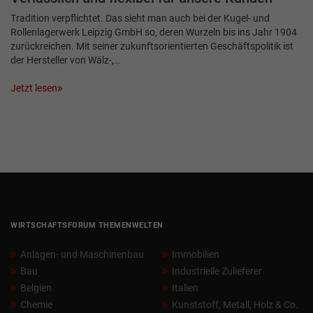
Tradition verpflichtet. Das sieht man auch bei der Kugel- und
Rollenlagerwerk Leipzig GmbH so, deren Wurzeln bis ins Jahr 1904
zurückreichen. Mit seiner zukunftsorientierten Geschäftspolitik ist
der Hersteller von Wälz-,…
Jetzt lesen
WIRTSCHAFTSFORUM THEMENWELTEN
Anlagen- und Maschinenbau
Immobilien
Bau
Industrielle Zulieferer
Belgien
Italien
Chemie
Kunststoff, Metall, Holz & Co.