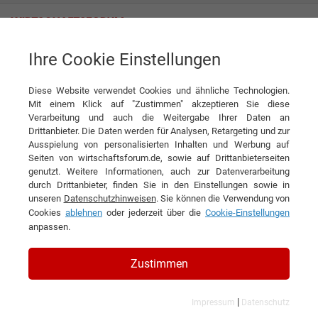
Ihre Cookie Einstellungen
Dogma Tiernahrung GmbH
Futter nach Art des Hundes
Diese Website verwendet Cookies und ähnliche Technologien.
Interview
Dogma Tiernahrung GmbH
Mit einem Klick auf "Zustimmen" akzeptieren Sie diese
Verarbeitung und auch die Weitergabe Ihrer Daten an
DIESEN ARTIKEL EMPFEHLEN
Drittanbieter. Die Daten werden für Analysen, Retargeting und zur
Ausspielung von personalisierten Inhalten und Werbung auf
Seiten von wirtschaftsforum.de, sowie auf Drittanbieterseiten
Futter nach Art des Hundes
genutzt. Weitere Informationen, auch zur Datenverarbeitung
durch Drittanbieter, finden Sie in den Einstellungen sowie in
unseren
Datenschutzhinweisen
. Sie können die Verwendung von
Interview mit Jessica Jungnickel, Leitende
Cookies
ablehnen
oder jederzeit über die
Cookie-Einstellungen
Angestellte der Dogma Tiernahrung GmbH
anpassen.
Zustimmen
|
Impressum
Datenschutz