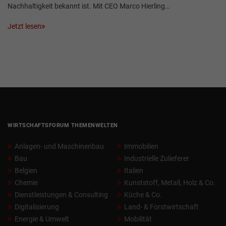
Nachhaltigkeit bekannt ist. Mit CEO Marco Hierling…
Jetzt lesen
WIRTSCHAFTSFORUM THEMENWELTEN
Anlagen- und Maschinenbau
Immobilien
Bau
Industrielle Zulieferer
Belgien
Italien
Chemie
Kunststoff, Metall, Holz & Co.
Dienstleistungen & Consulting
Küche & Co.
Digitalisierung
Land- & Forstwirtschaft
Energie & Umwelt
Mobilität