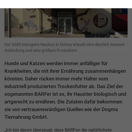
Der 2009 bezogene Neubau in Dohna erlaubt eine deutlich bessere
Anbindung und eine größere Produktion
Hunde und Katzen werden immer anfälliger für
Krankheiten, die mit ihrer Ernährung zusammenhängen
könnten. Daher rücken immer mehr Halter vom
industriell produzierten Trockenfutter ab. Das Ziel der
sogenannten BARFer ist es, ihr Haustier biologisch und
artgerecht zu ernähren. Die Zutaten dafür bekommen
sie von vertrauenswürdigen Quellen wie der Dogma
Tiernahrung GmbH.
„Ich bin davon überzeugt, dass BARFen die natürlichste