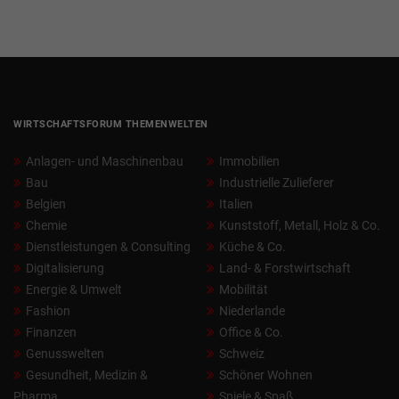
WIRTSCHAFTSFORUM THEMENWELTEN
Anlagen- und Maschinenbau
Immobilien
Bau
Industrielle Zulieferer
Belgien
Italien
Chemie
Kunststoff, Metall, Holz & Co.
Dienstleistungen & Consulting
Küche & Co.
Digitalisierung
Land- & Forstwirtschaft
Energie & Umwelt
Mobilität
Fashion
Niederlande
Finanzen
Office & Co.
Genusswelten
Schweiz
Gesundheit, Medizin &
Schöner Wohnen
Pharma
Spiele & Spaß