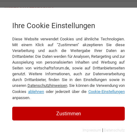
Ihre Cookie Einstellungen
Bürstenfabrik Keller GmbH
Mehr als nur eine Bürste
Diese Website verwendet Cookies und ähnliche Technologien.
Interview
Bürstenfabrik Keller GmbH
Mit einem Klick auf "Zustimmen" akzeptieren Sie diese
Verarbeitung und auch die Weitergabe Ihrer Daten an
DIESEN ARTIKEL EMPFEHLEN
Drittanbieter. Die Daten werden für Analysen, Retargeting und zur
Ausspielung von personalisierten Inhalten und Werbung auf
Seiten von wirtschaftsforum.de, sowie auf Drittanbieterseiten
Mehr als nur eine Bürste
genutzt. Weitere Informationen, auch zur Datenverarbeitung
durch Drittanbieter, finden Sie in den Einstellungen sowie in
unseren
Datenschutzhinweisen
. Sie können die Verwendung von
Interview mit Jasmin Keller,
Cookies
ablehnen
oder jederzeit über die
Cookie-Einstellungen
Geschäftsführerin der Bürstenfabrik Keller
anpassen.
GmbH
Zustimmen
|
Impressum
Datenschutz