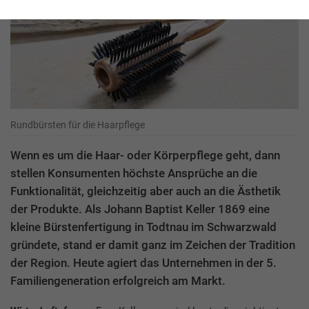
Rundbürsten für die Haarpflege
Wenn es um die Haar- oder Körperpflege geht, dann
stellen Konsumenten höchste Ansprüche an die
Funktionalität, gleichzeitig aber auch an die Ästhetik
der Produkte. Als Johann Baptist Keller 1869 eine
kleine Bürstenfertigung in Todtnau im Schwarzwald
gründete, stand er damit ganz im Zeichen der Tradition
der Region. Heute agiert das Unternehmen in der 5.
Familiengeneration erfolgreich am Markt.