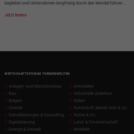
begleiten und Unternehmen langfristig durch den Wandel führen.…
Jetzt lesen
WIRTSCHAFTSFORUM THEMENWELTEN
Anlagen- und Maschinenbau
Immobilien
Bau
Industrielle Zulieferer
Belgien
Italien
Chemie
Kunststoff, Metall, Holz & Co.
Dienstleistungen & Consulting
Küche & Co.
Digitalisierung
Land- & Forstwirtschaft
Energie & Umwelt
Mobilität