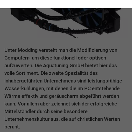
Unter Modding versteht man die Modifizierung von
Computern, um diese funktionell oder optisch
aufzuwerten. Die Aquatuning GmbH bietet hier das
volle Sortiment. Die zweite Spezialität des
inhabergeführten Unternehmens sind leistungsfähige
Wasserkühlungen, mit denen die im PC entstehende
Wärme effektiv und geräuscharm abgeführt werden
kann. Vor allem aber zeichnet sich der erfolgreiche
Mittelständler durch seine besondere
Unternehmenskultur aus, die auf christlichen Werten
beruht.