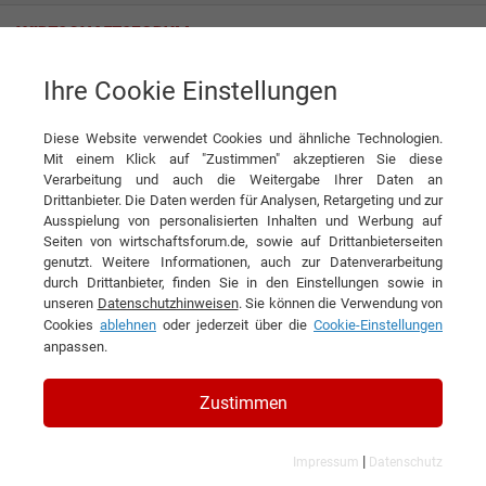
Ihre Cookie Einstellungen
Aquatuning GmbH
Diese Website verwendet Cookies und ähnliche Technologien.
Interview
Aquatuning GmbH
Mit einem Klick auf "Zustimmen" akzeptieren Sie diese
Verarbeitung und auch die Weitergabe Ihrer Daten an
DIESEN ARTIKEL EMPFEHLEN
Drittanbieter. Die Daten werden für Analysen, Retargeting und zur
Ausspielung von personalisierten Inhalten und Werbung auf
Seiten von wirtschaftsforum.de, sowie auf Drittanbieterseiten
‘Wertvolles’ Unternehmen
genutzt. Weitere Informationen, auch zur Datenverarbeitung
durch Drittanbieter, finden Sie in den Einstellungen sowie in
unseren
Datenschutzhinweisen
. Sie können die Verwendung von
Interview mit Nathanael Draht,
Cookies
ablehnen
oder jederzeit über die
Cookie-Einstellungen
Geschäftsführer der Aquatuning GmbH
anpassen.
Zustimmen
|
Impressum
Datenschutz