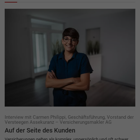
Interview mit Carmen Philippi, Geschäftsführung, Vorstand der
Versteegen Assekuranz – Versicherungsmakler AG
Auf der Seite des Kunden
Versicherungen gelten als komplex, unpersönlich und oft schwer