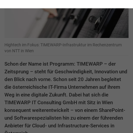
Hightech im Fokus: TIMEWARP-Infrastruktur im Rechenzentrum
von NTT in Wien
Schon der Name ist Programm: TIMEWARP – der
Zeitsprung – steht für Geschwindigkeit, Innovation und
den Blick nach vorne. Schon seit 20 Jahren begleitet
die österreichische IT-Firma Unternehmen auf ihrem
Weg in eine digitale Zukunft. Dabei hat sich die
TIMEWARP IT Consulting GmbH mit Sitz in Wien
konsequent weiterentwickelt – von einem SharePoint-
und Softwarespezialisten hin zu einem der führenden
Anbieter für Cloud- und Infrastructure-Services in