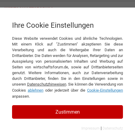
Ihre Cookie Einstellungen
TIMEWARP IT Consulting GmbH
TIMEWARP IT Consulting GmbH
Diese Website verwendet Cookies und ähnliche Technologien.
Interview
TIMEWARP IT Consulting GmbH
Mit einem Klick auf "Zustimmen" akzeptieren Sie diese
Verarbeitung und auch die Weitergabe Ihrer Daten an
DIESEN ARTIKEL EMPFEHLEN
Drittanbieter. Die Daten werden für Analysen, Retargeting und zur
Ausspielung von personalisierten Inhalten und Werbung auf
Seiten von wirtschaftsforum.de, sowie auf Drittanbieterseiten
TIMEWARP IT Consulting GmbH
genutzt. Weitere Informationen, auch zur Datenverarbeitung
durch Drittanbieter, finden Sie in den Einstellungen sowie in
unseren
Datenschutzhinweisen
. Sie können die Verwendung von
Interview mit Rainer Schneemayer, CEO
Cookies
ablehnen
oder jederzeit über die
Cookie-Einstellungen
der TIMEWARP IT Consulting GmbH
anpassen.
Zustimmen
|
Impressum
Datenschutz