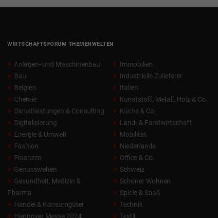
WIRTSCHAFTSFORUM THEMENWELTEN
Anlagen- und Maschinenbau
Immobilien
Bau
Industrielle Zulieferer
Belgien
Italien
Chemie
Kunststoff, Metall, Holz & Co.
Dienstleistungen & Consulting
Küche & Co.
Digitalisierung
Land- & Forstwirtschaft
Energie & Umwelt
Mobilität
Fashion
Niederlande
Finanzen
Office & Co.
Genusswelten
Schweiz
Gesundheit, Medizin &
Schöner Wohnen
Pharma
Spiele & Spaß
Handel & Konsumgüter
Technik
Hannover Messe 2024
Textil