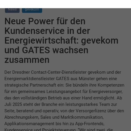
News
gevekom
Neue Power für den
Kundenservice in der
Energiewirtschaft: gevekom
und GATES wachsen
zusammen
Der Dresdner Contact-Center-Dienstleister gevekom und der
Energiemarktdienstleister GATES aus Münster gehen eine
strategische Partnerschaft ein: Sie bündeln ihre Kompetenzen
für ein gemeinsames Leistungsangebot für Energieversorger,
das den vollständigen Betrieb aus einer Hand ermöglicht. Ab
Juli 2025 steht der Branche ein leistungsstarkes Team zur
Seite, beratend und operativ, von der Versorgerlizenz über den
Abrechnungskern, Sales und Marktkommunikation,
Applikationsmanagement bis hin zu App-Frontends,
Kundenservice und Projektsteuerung. “Wir sind zwei, die