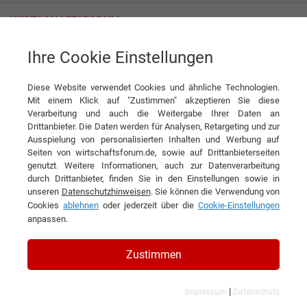
Ihre Cookie Einstellungen
Tag
Diese Website verwendet Cookies und ähnliche Technologien.
Tagwords
Mit einem Klick auf "Zustimmen" akzeptieren Sie diese
Verarbeitung und auch die Weitergabe Ihrer Daten an
Liste aller Ergebnisse zu Ihrem Tag
Drittanbieter. Die Daten werden für Analysen, Retargeting und zur
Ausspielung von personalisierten Inhalten und Werbung auf
Seiten von wirtschaftsforum.de, sowie auf Drittanbieterseiten
1
genutzt. Weitere Informationen, auch zur Datenverarbeitung
durch Drittanbieter, finden Sie in den Einstellungen sowie in
Filtern nach Kategorie:
Filtern nach Land:
unseren
Datenschutzhinweisen
. Sie können die Verwendung von
Cookies
ablehnen
oder jederzeit über die
Cookie-Einstellungen
anpassen.
Erdgas & Erdöl
Zustimmen
4 Ergebnisse gefunden
Angezeigt werden die Ergebnisse: 1 bis 4
|
Impressum
Datenschutz