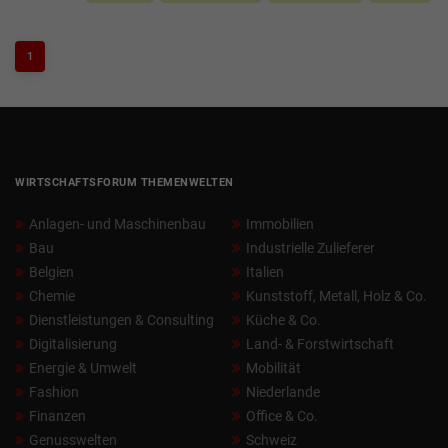
1
WIRTSCHAFTSFORUM THEMENWELTEN
Anlagen- und Maschinenbau
Immobilien
Bau
Industrielle Zulieferer
Belgien
Italien
Chemie
Kunststoff, Metall, Holz & Co.
Dienstleistungen & Consulting
Küche & Co.
Digitalisierung
Land- & Forstwirtschaft
Energie & Umwelt
Mobilität
Fashion
Niederlande
Finanzen
Office & Co.
Genusswelten
Schweiz