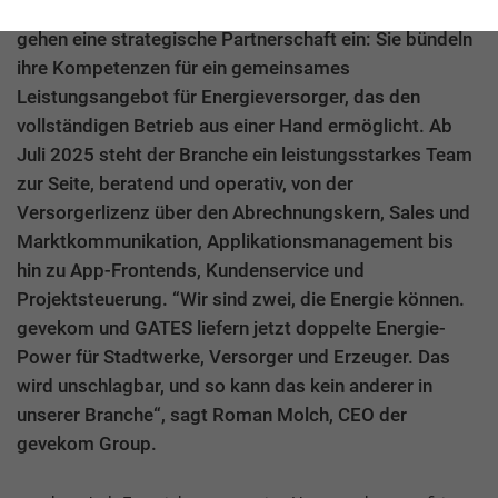
und der Energiemarktdienstleister GATES aus Münster
gehen eine strategische Partnerschaft ein: Sie bündeln
ihre Kompetenzen für ein gemeinsames
Leistungsangebot für Energieversorger, das den
vollständigen Betrieb aus einer Hand ermöglicht. Ab
Juli 2025 steht der Branche ein leistungsstarkes Team
zur Seite, beratend und operativ, von der
Versorgerlizenz über den Abrechnungskern, Sales und
Marktkommunikation, Applikationsmanagement bis
hin zu App-Frontends, Kundenservice und
Projektsteuerung. “Wir sind zwei, die Energie können.
gevekom und GATES liefern jetzt doppelte Energie-
Power für Stadtwerke, Versorger und Erzeuger. Das
wird unschlagbar, und so kann das kein anderer in
unserer Branche“, sagt Roman Molch, CEO der
gevekom Group.