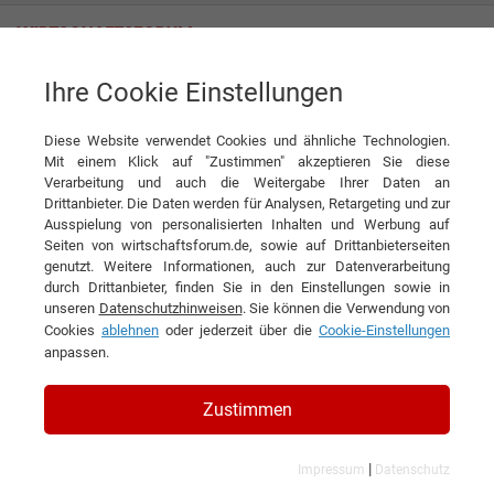
Ihre Cookie Einstellungen
gevekom GmbH
Neue Power für den Kundenservice in der Energiewirtschaft: gevekom
und GATES wachsen zusammen
Diese Website verwendet Cookies und ähnliche Technologien.
Mit einem Klick auf "Zustimmen" akzeptieren Sie diese
News
gevekom GmbH
Verarbeitung und auch die Weitergabe Ihrer Daten an
Drittanbieter. Die Daten werden für Analysen, Retargeting und zur
Ausspielung von personalisierten Inhalten und Werbung auf
DIESEN ARTIKEL EMPFEHLEN
Seiten von wirtschaftsforum.de, sowie auf Drittanbieterseiten
genutzt. Weitere Informationen, auch zur Datenverarbeitung
durch Drittanbieter, finden Sie in den Einstellungen sowie in
Neue Power für den
unseren
Datenschutzhinweisen
. Sie können die Verwendung von
Cookies
ablehnen
oder jederzeit über die
Cookie-Einstellungen
Kundenservice in der
anpassen.
Energiewirtschaft: gevekom und
GATES wachsen zusammen
Zustimmen
|
Impressum
Datenschutz
Der Dresdner Contact-Center-Dienstleister gevekom