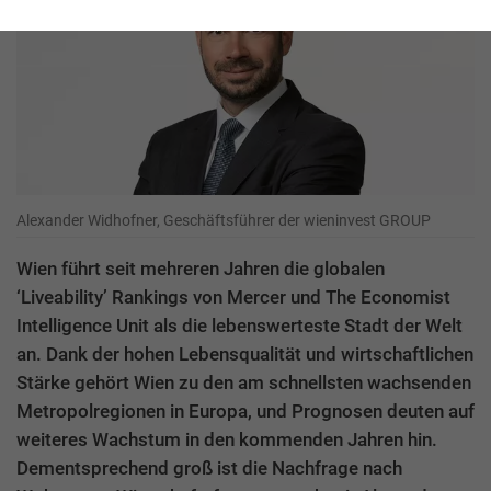
Alexander Widhofner, Geschäftsführer der wieninvest GROUP
Wien führt seit mehreren Jahren die globalen
‘Liveability’ Rankings von Mercer und The Economist
Intelligence Unit als die lebenswerteste Stadt der Welt
an. Dank der hohen Lebensqualität und wirtschaftlichen
Stärke gehört Wien zu den am schnellsten wachsenden
Metropolregionen in Europa, und Prognosen deuten auf
weiteres Wachstum in den kommenden Jahren hin.
Dementsprechend groß ist die Nachfrage nach