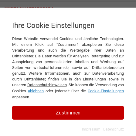
Ihre Cookie Einstellungen
wieninvest GROUP
Hochwertiger Wohnraum in der lebenswertesten Stadt der Welt
Diese Website verwendet Cookies und ähnliche Technologien.
Interview
Mit einem Klick auf "Zustimmen" akzeptieren Sie diese
wieninvest GROUP
Verarbeitung und auch die Weitergabe Ihrer Daten an
Drittanbieter. Die Daten werden für Analysen, Retargeting und zur
DIESEN ARTIKEL EMPFEHLEN
Ausspielung von personalisierten Inhalten und Werbung auf
Seiten von wirtschaftsforum.de, sowie auf Drittanbieterseiten
genutzt. Weitere Informationen, auch zur Datenverarbeitung
Hochwertiger Wohnraum in der
durch Drittanbieter, finden Sie in den Einstellungen sowie in
unseren
Datenschutzhinweisen
. Sie können die Verwendung von
lebenswertesten Stadt der Welt
Cookies
ablehnen
oder jederzeit über die
Cookie-Einstellungen
anpassen.
Interview mit Alexander Widhofner,
Geschäftsführer der wieninvest GROUP
Zustimmen
|
Impressum
Datenschutz