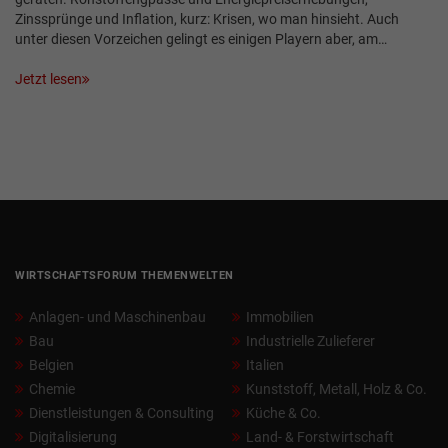
Zinssprünge und Inflation, kurz: Krisen, wo man hinsieht. Auch
unter diesen Vorzeichen gelingt es einigen Playern aber, am…
Jetzt lesen
WIRTSCHAFTSFORUM THEMENWELTEN
Anlagen- und Maschinenbau
Immobilien
Bau
Industrielle Zulieferer
Belgien
Italien
Chemie
Kunststoff, Metall, Holz & Co.
Dienstleistungen & Consulting
Küche & Co.
Digitalisierung
Land- & Forstwirtschaft