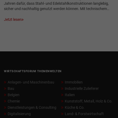
Jahren dafür, dass Stahl- und Edelstahlkonstruktionen langlebig,
sicher und nachhaltig genutzt werden können. Mit technischem…
Jetzt lesen
WIRTSCHAFTSFORUM THEMENWELTEN
Anlagen- und Maschinenbau
Immobilien
Bau
Industrielle Zulieferer
Belgien
Italien
Chemie
Kunststoff, Metall, Holz & Co.
Dienstleistungen & Consulting
Küche & Co.
Digitalisierung
Land- & Forstwirtschaft