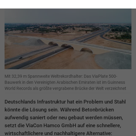
Mit 32,39 m Spannweite Weltrekordhalter: Das ViaPlate 500-
Bauwerk in den Vereinigten Arabischen Emiraten ist im Guinness
World Records als größte vergrabene Brücke der Welt verzeichnet
Deutschlands Infrastruktur hat ein Problem und Stahl
könnte die Lösung sein. Während Betonbrücken
aufwendig saniert oder neu gebaut werden müssen,
setzt die ViaCon Hamco GmbH auf eine schnellere,
wirtschaftlichere und nachhaltigere Alternative: