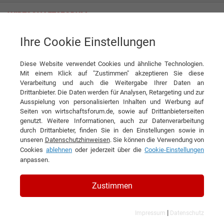
Ihre Cookie Einstellungen
ViaCon Hamco GmbH
Stahl, der Brücken schlägt
Diese Website verwendet Cookies und ähnliche Technologien.
Interview
ViaCon Hamco GmbH
Mit einem Klick auf "Zustimmen" akzeptieren Sie diese
▶
Verarbeitung und auch die Weitergabe Ihrer Daten an
0:00
5:52
Drittanbieter. Die Daten werden für Analysen, Retargeting und zur
Ausspielung von personalisierten Inhalten und Werbung auf
DIESEN ARTIKEL EMPFEHLEN
Seiten von wirtschaftsforum.de, sowie auf Drittanbieterseiten
genutzt. Weitere Informationen, auch zur Datenverarbeitung
durch Drittanbieter, finden Sie in den Einstellungen sowie in
Stahl, der Brücken schlägt
unseren
Datenschutzhinweisen
. Sie können die Verwendung von
Cookies
ablehnen
oder jederzeit über die
Cookie-Einstellungen
anpassen.
Interview mit Christian Rduch, Business
Area Director und Christopher M.
Zustimmen
Hartmann, Geschäftsführer der ViaCon
Hamco GmbH
|
Impressum
Datenschutz