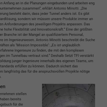
on Anfang an in die Planungen eingebunden und arbeiten eng
uunternehmen zusammen“, erklärt Antonio Minotti. „Die
rung besteht darin, dass jeder Tunnel anders ist. Es gibt
dardlösung, sondern wir müssen unsere Produkte immer an
len Anforderungen des jeweiligen Projekts anpassen. Das
ine hohe Flexibilität und Innovationskraft.“ Eine der größten
er Branche ist der Mangel an qualifiziertem Personal,
e im Ingenieurwesen. Antonio Minotti beschreibt die Suche
äften als ‘Mission Impossible‘: „Es ist unglaublich
erfahrene Ingenieure zu finden, die mit den komplexen
en im Tunnelbau vertraut sind.“ Deshalb Setzt TFI verstärkt
bildung junger Ingenieure innerhalb des eigenen Teams, um
tandards erfüllen zu können. Dadurch sichert das
 langfristig das für die anspruchsvollen Projekte nötige
.
nen
ernehmen stellen
 haben bereits
agsbuch für die