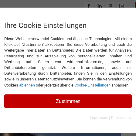
INTERVIEWS
THEMENWELTEN
Ihre Cookie Einstellungen
Diese Website verwendet Cookies und ähnliche Technologien. Mit einem
Tunnel, die weltweit Standards setzen“
Klick auf "Zustimmen" akzeptieren Sie diese Verarbeitung und auch die
Weitergabe Ihrer Daten an Drittanbieter. Die Daten werden für Analysen,
Retargeting und zur Ausspielung von personalisierten Inhalten und
Werbung auf Seiten von wirtschaftsforum.de, sowie auf
Drittanbieterseiten genutzt. Weitere Informationen, auch zur
ie weltweit Standards
Datenverarbeitung durch Drittanbieter, finden Sie in den Einstellungen
sowie in unseren
Datenschutzhinweisen
. Sie können die Verwendung von
Cookies
ablehnen
oder jederzeit über die
Cookie-Einstellungen
anpassen.
schäftsführer und Giuseppe Aliverti,
Zustimmen
works International Srl
|
Impressum
Datenschutz