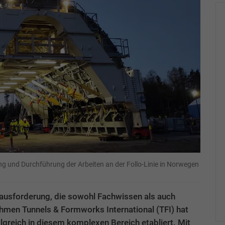
g und Durchführung der Arbeiten an der Follo-Linie in Norwegen
rausforderung, die sowohl Fachwissen als auch
hmen Tunnels & Formworks International (TFI) hat
lgreich in diesem komplexen Bereich etabliert. Mit