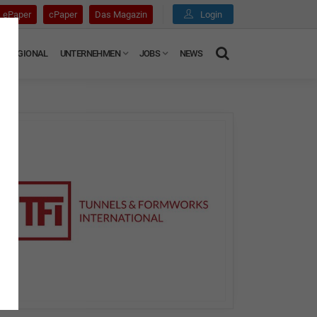
ePaper
cPaper
Das Magazin
Login
REGIONAL
UNTERNEHMEN
JOBS
NEWS