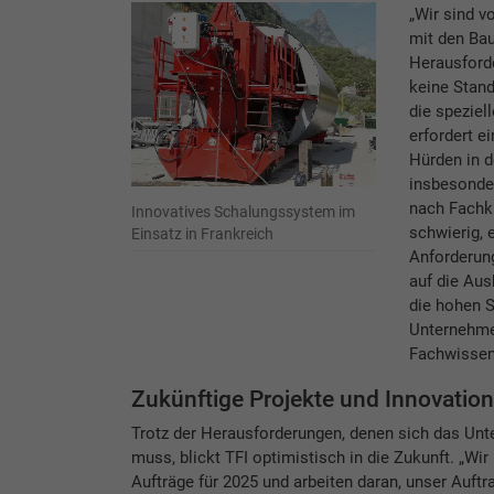
„Wir sind v
mit den Ba
Herausforde
keine Stan
die speziel
erfordert e
Hürden in d
insbesonder
nach Fachkr
Innovatives Schalungssystem im
schwierig, 
Einsatz in Frankreich
Anforderung
auf die Aus
die hohen S
Unternehmen
Fachwissen
Zukünftige Projekte und Innovatio
Trotz der Herausforderungen, denen sich das Unt
muss, blickt TFI optimistisch in die Zukunft. „Wir
Aufträge für 2025 und arbeiten daran, unser Auftr