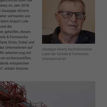
eschichte stellt die
ydney im Jahr 2018
 Giuseppe Aliverti,
alier vertrauten uns
 beim Airport Link-
 und die
ei geholfen, diesen
nnels & Formworks
sland, Doha, Dubai und
das Unternehmen auf
Giuseppe Aliverti, kaufmännischer
ir arbeiten eng mit
Leiter der Tunnels & Formworks
um sicherzustellen,
International Srl
ndards entsprechen
n“, erklärt Antonio