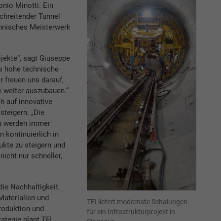
nio Minotti. Ein
chreitender Tunnel
chnisches Meisterwerk
ojekte“, sagt Giuseppe
as hohe technische
r freuen uns darauf,
e weiter auszubauen.“
h auf innovative
steigern. „Die
au werden immer
n kontinuierlich in
ukte zu steigern und
icht nur schneller,
die Nachhaltigkeit.
Materialien und
TFI liefert modernste Schalungen
roduktion und
für ein Infrastrukturprojekt in
ategie plant TFI,