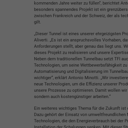
kommenden Jahre weiter zu füllen“, berichtet Anto
besonders spannendes Projekt ist ein grenzübers
zwischen Frankreich und der Schweiz, der als te
gilt.
„Dieser Tunnel ist eines unserer ehrgeizigsten Pr
Aliverti. „Es ist ein anspruchsvolles Vorhaben, d
Anforderungen stellt, aber genau das liegt uns. Wi
dieses Projekt zu realisieren und unsere Expertis
Neben dem traditionellen Tunnelbau setzt TFI auc
Technologien, um seine Wettbewerbsfähigkeit zu 
Automatisierung und Digitalisierung im Tunnelb
wichtiger“, erklärt Antonio Minotti. „Wir investiere
neue Technologien, um die Effizienz unserer Prod
unsere Prozesse zu optimieren. Damit wollen wir n
sondern auch kostengünstiger arbeiten.“
Ein weiteres wichtiges Thema für die Zukunft ist 
Dazu gehört der Einsatz von umweltfreundlichen 
Technologien, die den Energieverbrauch bei der P
Installation der Schalungen senken. Mit dieser Str