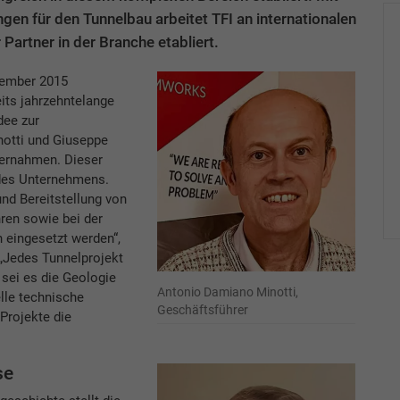
gen für den Tunnelbau arbeitet TFI an internationalen
 Partner in der Branche etabliert.
zember 2015
its jahrzehntelange
dee zur
otti und Giuseppe
übernahmen. Dieser
des Unternehmens.
nd Bereitstellung von
hren sowie bei der
eingesetzt werden“,
 „Jedes Tunnelprojekt
 sei es die Geologie
Antonio Damiano Minotti,
lle technische
Geschäftsführer
 Projekte die
se