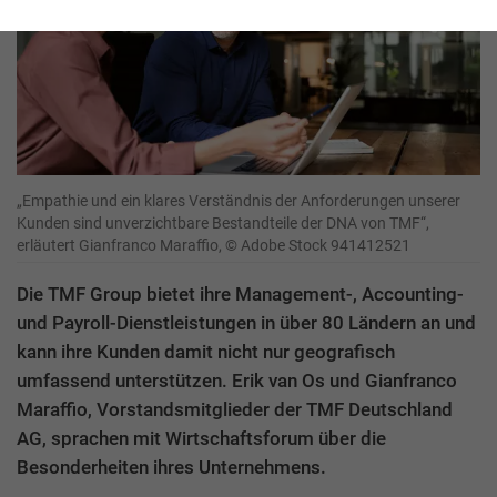
„Empathie und ein klares Verständnis der Anforderungen unserer
Kunden sind unverzichtbare Bestandteile der DNA von TMF“,
erläutert Gianfranco Maraffio, © Adobe Stock 941412521
Die TMF Group bietet ihre Management-, Accounting-
und Payroll-Dienstleistungen in über 80 Ländern an und
kann ihre Kunden damit nicht nur geografisch
umfassend unterstützen. Erik van Os und Gianfranco
Maraffio, Vorstandsmitglieder der TMF Deutschland
AG, sprachen mit Wirtschaftsforum über die
Besonderheiten ihres Unternehmens.