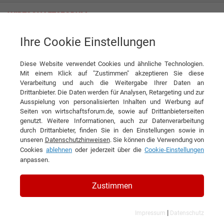
Ihre Cookie Einstellungen
Globaler geht es nicht
Diese Website verwendet Cookies und ähnliche Technologien.
Interview
TMF Deutschland AG
Mit einem Klick auf "Zustimmen" akzeptieren Sie diese
Verarbeitung und auch die Weitergabe Ihrer Daten an
DIESEN ARTIKEL EMPFEHLEN
Drittanbieter. Die Daten werden für Analysen, Retargeting und zur
Ausspielung von personalisierten Inhalten und Werbung auf
Seiten von wirtschaftsforum.de, sowie auf Drittanbieterseiten
Globaler geht es nicht
genutzt. Weitere Informationen, auch zur Datenverarbeitung
durch Drittanbieter, finden Sie in den Einstellungen sowie in
unseren
Datenschutzhinweisen
. Sie können die Verwendung von
Interview mit Erik van Os, Country Head
Cookies
ablehnen
oder jederzeit über die
Cookie-Einstellungen
Germany und Gianfranco Maraffio,
anpassen.
Vorstand der TMF Deutschland AG
Zustimmen
|
Impressum
Datenschutz