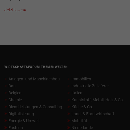
Jetzt lesen
WIRTSCHAFTSFORUM THEMENWELTEN
Anlagen- und Maschinenbau
Immobilien
Bau
Industrielle Zulieferer
Belgien
Italien
Chemie
Kunststoff, Metall, Holz & Co.
Dienstleistungen & Consulting
Küche & Co.
Digitalisierung
Land- & Forstwirtschaft
Energie & Umwelt
Mobilität
Fashion
Niederlande