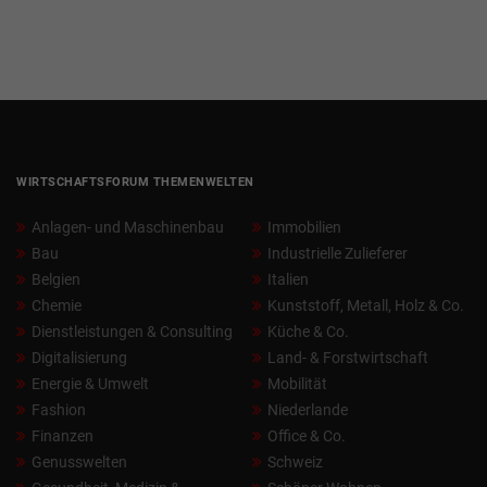
WIRTSCHAFTSFORUM THEMENWELTEN
Anlagen- und Maschinenbau
Immobilien
Bau
Industrielle Zulieferer
Belgien
Italien
Chemie
Kunststoff, Metall, Holz & Co.
Dienstleistungen & Consulting
Küche & Co.
Digitalisierung
Land- & Forstwirtschaft
Energie & Umwelt
Mobilität
Fashion
Niederlande
Finanzen
Office & Co.
Genusswelten
Schweiz