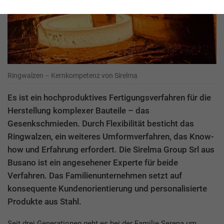
Ringwalzen – Kernkompetenz von Sirelma
Es ist ein hochproduktives Fertigungsverfahren für die
Herstellung komplexer Bauteile – das
Gesenkschmieden. Durch Flexibilität besticht das
Ringwalzen, ein weiteres Umformverfahren, das Know-
how und Erfahrung erfordert. Die Sirelma Group Srl aus
Busano ist ein angesehener Experte für beide
Verfahren. Das Familienunternehmen setzt auf
konsequente Kundenorientierung und personalisierte
Produkte aus Stahl.
Seit drei Generationen geht es bei der Familie Serena um