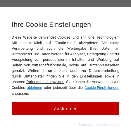
Ihre Cookie Einstellungen
Sirelma Group Srl
Eine Familie, eine Vision
Diese Website verwendet Cookies und ähnliche Technologien.
Interview
Sirelma Group Srl
Mit einem Klick auf "Zustimmen" akzeptieren Sie diese
Verarbeitung und auch die Weitergabe Ihrer Daten an
DIESEN ARTIKEL EMPFEHLEN
Drittanbieter. Die Daten werden für Analysen, Retargeting und zur
Ausspielung von personalisierten Inhalten und Werbung auf
Seiten von wirtschaftsforum.de, sowie auf Drittanbieterseiten
Eine Familie, eine Vision
genutzt. Weitere Informationen, auch zur Datenverarbeitung
durch Drittanbieter, finden Sie in den Einstellungen sowie in
unseren
Datenschutzhinweisen
. Sie können die Verwendung von
Interview mit Stefano Serena,
Cookies
ablehnen
oder jederzeit über die
Cookie-Einstellungen
Geschäftsführer der Sirelma Group Srl
anpassen.
Zustimmen
|
Impressum
Datenschutz