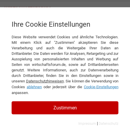
Ihre Cookie Einstellungen
rutec Licht GmbH & Co. KG
Diese Website verwendet Cookies und ähnliche Technologien.
Interview
rutec Licht GmbH & Co. KG
Mit einem Klick auf "Zustimmen" akzeptieren Sie diese
Verarbeitung und auch die Weitergabe Ihrer Daten an
DIESEN ARTIKEL EMPFEHLEN
Drittanbieter. Die Daten werden für Analysen, Retargeting und zur
Ausspielung von personalisierten Inhalten und Werbung auf
Seiten von wirtschaftsforum.de, sowie auf Drittanbieterseiten
Leuchtende Zukunftsperspektiven
genutzt. Weitere Informationen, auch zur Datenverarbeitung
durch Drittanbieter, finden Sie in den Einstellungen sowie in
unseren
Datenschutzhinweisen
. Sie können die Verwendung von
Interview mit Holger Rullhusen,
Cookies
ablehnen
oder jederzeit über die
Cookie-Einstellungen
Geschäftsführender Gesellschafter der
anpassen.
rutec Licht GmbH & Co. KG
Zustimmen
|
Impressum
Datenschutz