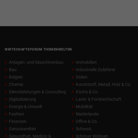
WIRTSCHAFTSFORUM THEMENWELTEN
Anlagen- und Maschinenbau
Immobilien
Bau
Industrielle Zulieferer
Belgien
Italien
Chemie
Kunststoff, Metall, Holz & Co.
Dienstleistungen & Consulting
Küche & Co.
Digitalisierung
Land- & Forstwirtschaft
Energie & Umwelt
Mobilität
Fashion
Niederlande
Finanzen
Office & Co.
Genusswelten
Schweiz
Gesundheit, Medizin &
Schöner Wohnen