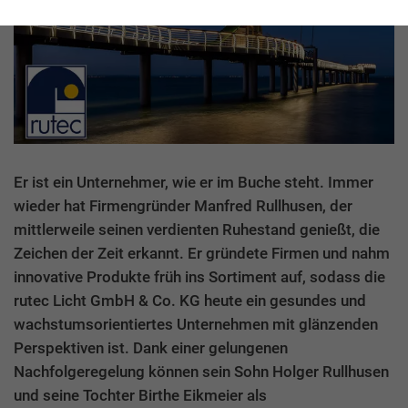
Er ist ein Unternehmer, wie er im Buche steht. Immer
wieder hat Firmengründer Manfred Rullhusen, der
mittlerweile seinen verdienten Ruhestand genießt, die
Zeichen der Zeit erkannt. Er gründete Firmen und nahm
innovative Produkte früh ins Sortiment auf, sodass die
rutec Licht GmbH & Co. KG heute ein gesundes und
wachstumsorientiertes Unternehmen mit glänzenden
Perspektiven ist. Dank einer gelungenen
Nachfolgeregelung können sein Sohn Holger Rullhusen
und seine Tochter Birthe Eikmeier als