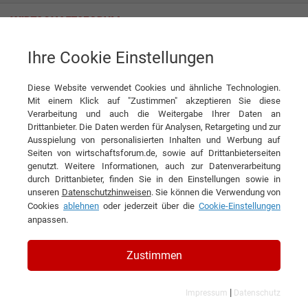
Ihre Cookie Einstellungen
Office Group GmbH
Moderne Büroräume mit Herz und Verstand
Diese Website verwendet Cookies und ähnliche Technologien.
Interview
Office Group GmbH
Mit einem Klick auf "Zustimmen" akzeptieren Sie diese
Verarbeitung und auch die Weitergabe Ihrer Daten an
DIESEN ARTIKEL EMPFEHLEN
Drittanbieter. Die Daten werden für Analysen, Retargeting und zur
Ausspielung von personalisierten Inhalten und Werbung auf
Seiten von wirtschaftsforum.de, sowie auf Drittanbieterseiten
Moderne Büroräume mit Herz und
genutzt. Weitere Informationen, auch zur Datenverarbeitung
durch Drittanbieter, finden Sie in den Einstellungen sowie in
Verstand
unseren
Datenschutzhinweisen
. Sie können die Verwendung von
Cookies
ablehnen
oder jederzeit über die
Cookie-Einstellungen
Interview mit Markus Menzinger,
anpassen.
Geschäftsführer der Office Group GmbH
Zustimmen
|
Impressum
Datenschutz