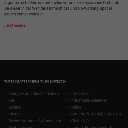
ergonomische Büromöbel – allen voran den klassischen Drehstuhl.
Da dieser in der Welt der Homeoffices und Co-Working-Spaces
jedoch immer weniger…
Jetzt lesen
WIRTSCHAFTSFORUM THEMENWELTEN
Anlagen- und Maschinenbau
Immobilien
Bau
Industrielle Zulieferer
Belgien
Italien
Chemie
Kunststoff, Metall, Holz & Co.
Dienstleistungen & Consulting
Küche & Co.
Digitalisierung
Land- & Forstwirtschaft