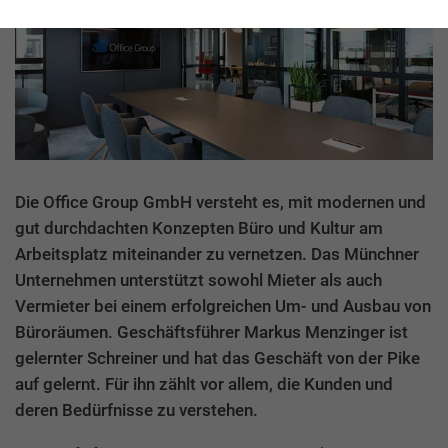
Die Office Group GmbH versteht es, mit modernen und
gut durchdachten Konzepten Büro und Kultur am
Arbeitsplatz miteinander zu vernetzen. Das Münchner
Unternehmen unterstützt sowohl Mieter als auch
Vermieter bei einem erfolgreichen Um- und Ausbau von
Büroräumen. Geschäftsführer Markus Menzinger ist
gelernter Schreiner und hat das Geschäft von der Pike
auf gelernt. Für ihn zählt vor allem, die Kunden und
deren Bedürfnisse zu verstehen.