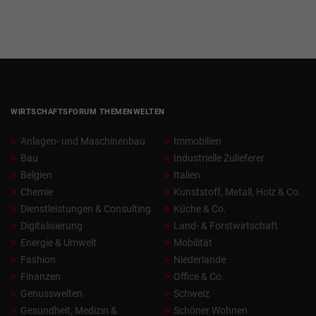
WIRTSCHAFTSFORUM THEMENWELTEN
Anlagen- und Maschinenbau
Immobilien
Bau
Industrielle Zulieferer
Belgien
Italien
Chemie
Kunststoff, Metall, Holz & Co.
Dienstleistungen & Consulting
Küche & Co.
Digitalisierung
Land- & Forstwirtschaft
Energie & Umwelt
Mobilität
Fashion
Niederlande
Finanzen
Office & Co.
Genusswelten
Schweiz
Gesundheit, Medizin &
Schöner Wohnen