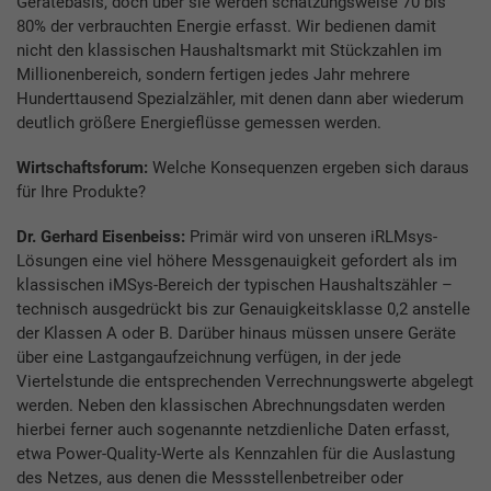
Gerätebasis, doch über sie werden schätzungsweise 70 bis
80% der verbrauchten Energie erfasst. Wir bedienen damit
nicht den klassischen Haushaltsmarkt mit Stückzahlen im
Millionenbereich, sondern fertigen jedes Jahr mehrere
Hunderttausend Spezialzähler, mit denen dann aber wiederum
deutlich größere Energieflüsse gemessen werden.
Wirtschaftsforum:
Welche Konsequenzen ergeben sich daraus
für Ihre Produkte?
Dr. Gerhard Eisenbeiss:
Primär wird von unseren iRLMsys-
Lösungen eine viel höhere Messgenauigkeit gefordert als im
klassischen iMSys-Bereich der typischen Haushaltszähler –
technisch ausgedrückt bis zur Genauigkeitsklasse 0,2 anstelle
der Klassen A oder B. Darüber hinaus müssen unsere Geräte
über eine Lastgangaufzeichnung verfügen, in der jede
Viertelstunde die entsprechenden Verrechnungswerte abgelegt
werden. Neben den klassischen Abrechnungsdaten werden
hierbei ferner auch sogenannte netzdienliche Daten erfasst,
etwa Power-Quality-Werte als Kennzahlen für die Auslastung
des Netzes, aus denen die Messstellenbetreiber oder