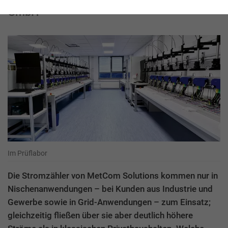
GmbH
Im Prüflabor
Die Stromzähler von MetCom Solutions kommen nur in
Nischenanwendungen – bei Kunden aus Industrie und
Gewerbe sowie in Grid-Anwendungen – zum Einsatz;
gleichzeitig fließen über sie aber deutlich höhere