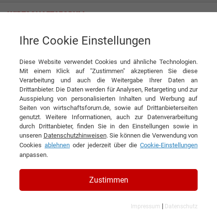
Ihre Cookie Einstellungen
MetCom Solutions GmbH
„Stromzähler sind die Sensoren des Energieversorgers!“
Diese Website verwendet Cookies und ähnliche Technologien.
Interview
Mit einem Klick auf "Zustimmen" akzeptieren Sie diese
MetCom Solutions GmbH
Verarbeitung und auch die Weitergabe Ihrer Daten an
▶
Drittanbieter. Die Daten werden für Analysen, Retargeting und zur
0:00
4:38
Ausspielung von personalisierten Inhalten und Werbung auf
Seiten von wirtschaftsforum.de, sowie auf Drittanbieterseiten
DIESEN ARTIKEL EMPFEHLEN
genutzt. Weitere Informationen, auch zur Datenverarbeitung
durch Drittanbieter, finden Sie in den Einstellungen sowie in
unseren
Datenschutzhinweisen
. Sie können die Verwendung von
„Stromzähler sind die Sensoren
Cookies
ablehnen
oder jederzeit über die
Cookie-Einstellungen
anpassen.
des Energieversorgers!“
Zustimmen
Interview mit Oliver Göbel,
Geschäftsführer und Dr. Gerhard
|
Impressum
Datenschutz
Eisenbeiss, CTO der MetCom Solutions