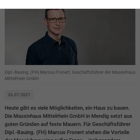
Dipl.-Bauing. (FH) Marcus Fronert, Geschäftsführer der Massivhaus
Mittelrhein GmbH
26.07.2021
Heute gibt es viele Möglichkeiten, ein Haus zu bauen.
Die Massivhaus Mittelrhein GmbH in Mendig setzt aus
guten Gründen auf feste Mauern. Für Geschäftsführer
Dipl.-Bauing. (FH) Marcus Fronert stehen die Vorteile