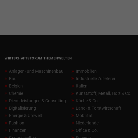
WIRTSCHAFTSFORUM THEMENWELTEN
Anlagen- und Maschinenbau
Immobilien
Bau
Industrielle Zulieferer
Belgien
Italien
Chemie
Kunststoff, Metall, Holz & Co.
Dienstleistungen & Consulting
Küche & Co.
Digitalisierung
Land- & Forstwirtschaft
Energie & Umwelt
Mobilität
Fashion
Niederlande
Finanzen
Office & Co.
Genusswelten
Schweiz