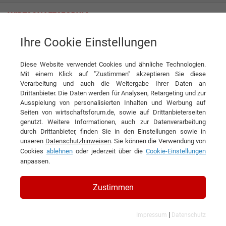
Ihre Cookie Einstellungen
Massivhaus Mittelrhein GmbH
„Eine Bauweise, die keine Fehler zulässt“
Diese Website verwendet Cookies und ähnliche Technologien.
Interview
Mit einem Klick auf "Zustimmen" akzeptieren Sie diese
Massivhaus Mittelrhein GmbH
Verarbeitung und auch die Weitergabe Ihrer Daten an
Drittanbieter. Die Daten werden für Analysen, Retargeting und zur
DIESEN ARTIKEL EMPFEHLEN
Ausspielung von personalisierten Inhalten und Werbung auf
Seiten von wirtschaftsforum.de, sowie auf Drittanbieterseiten
genutzt. Weitere Informationen, auch zur Datenverarbeitung
„Eine Bauweise, die keine Fehler
durch Drittanbieter, finden Sie in den Einstellungen sowie in
unseren
Datenschutzhinweisen
. Sie können die Verwendung von
zulässt“
Cookies
ablehnen
oder jederzeit über die
Cookie-Einstellungen
anpassen.
Interview mit Dipl.-Bauing. (FH) Marcus
Fronert, Geschäftsführer der Massivhaus
Zustimmen
Mittelrhein GmbH
|
Impressum
Datenschutz