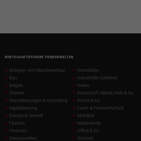
WIRTSCHAFTSFORUM THEMENWELTEN
Anlagen- und Maschinenbau
Immobilien
Bau
Industrielle Zulieferer
Belgien
Italien
Chemie
Kunststoff, Metall, Holz & Co.
Dienstleistungen & Consulting
Küche & Co.
Digitalisierung
Land- & Forstwirtschaft
Energie & Umwelt
Mobilität
Fashion
Niederlande
Finanzen
Office & Co.
Genusswelten
Schweiz