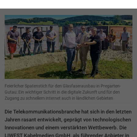
GmbH
Feierlicher Spatenstich für den Glasfaserausbau in Pregarten-
Gutau: Ein wichtiger Schritt in die digitale Zukunft und für den
Zugang zu schnellem Internet auch in ländlichen Gebieten
Die Telekommunikationsbranche hat sich in den letzten
Jahren rasant entwickelt, geprägt von technologischen
Innovationen und einem verstärkten Wettbewerb. Die
LIWEST Kabelmedien GmbH, als führender Anbieter in