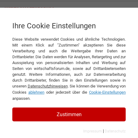
Ihre Cookie Einstellungen
LIWEST Kabelmedien Gesellschaft mbH
Von Kabel-TV zu Glasfaser: Die Evolution der
Telekommunikationsdienste
Diese Website verwendet Cookies und ähnliche Technologien.
Mit einem Klick auf "Zustimmen" akzeptieren Sie diese
Interview
LIWEST Kabelmedien Gesellschaft mbH
Verarbeitung und auch die Weitergabe Ihrer Daten an
Drittanbieter. Die Daten werden für Analysen, Retargeting und zur
Ausspielung von personalisierten Inhalten und Werbung auf
DIESEN ARTIKEL EMPFEHLEN
Seiten von wirtschaftsforum.de, sowie auf Drittanbieterseiten
genutzt. Weitere Informationen, auch zur Datenverarbeitung
durch Drittanbieter, finden Sie in den Einstellungen sowie in
Von Kabel-TV zu Glasfaser: Die
unseren
Datenschutzhinweisen
. Sie können die Verwendung von
Cookies
ablehnen
oder jederzeit über die
Cookie-Einstellungen
Evolution der
anpassen.
Telekommunikationsdienste
Zustimmen
Interview mit DI Dr. Stefan Gintenreiter,
Geschäftsführer der LIWEST Kabelmedien
|
Impressum
Datenschutz