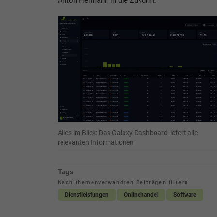
Anton Hermann in die Zukunft.
Alles im Blick: Das Galaxy Dashboard liefert alle
relevanten Informationen
Tags
Nach themenverwandten Beiträgen filtern
Dienstleistungen
Onlinehandel
Software