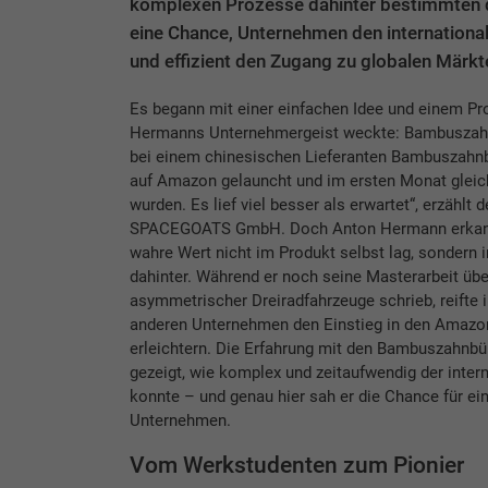
komplexen Prozesse dahinter bestimmten de
eine Chance, Unternehmen den internationale
und effizient den Zugang zu globalen Märkt
Es begann mit einer einfachen Idee und einem Pr
Hermanns Unternehmergeist weckte: Bambuszahnb
bei einem chinesischen Lieferanten Bambuszahnbü
auf Amazon gelauncht und im ersten Monat gleich
wurden. Es lief viel besser als erwartet“, erzählt 
SPACEGOATS GmbH. Doch Anton Hermann erkannt
wahre Wert nicht im Produkt selbst lag, sondern 
dahinter. Während er noch seine Masterarbeit üb
asymmetrischer Dreiradfahrzeuge schrieb, reifte i
anderen Unternehmen den Einstieg in den Amazo
erleichtern. Die Erfahrung mit den Bambuszahnbü
gezeigt, wie komplex und zeitaufwendig der inter
konnte – und genau hier sah er die Chance für ei
Unternehmen.
Vom Werkstudenten zum Pionier