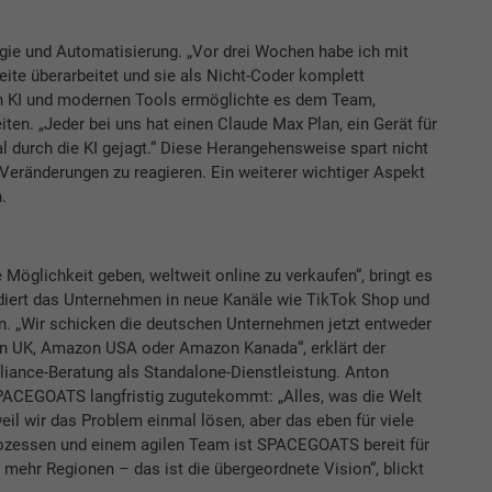
e und Automatisierung. „Vor drei Wochen habe ich mit
ite überarbeitet und sie als Nicht-Coder komplett
n KI und modernen Tools ermöglichte es dem Team,
iten. „Jeder bei uns hat einen Claude Max Plan, ein Gerät für
l durch die KI gejagt.“ Diese Herangehensweise spart nicht
 Veränderungen zu reagieren. Ein weiterer wichtiger Aspekt
.
Möglichkeit geben, weltweit online zu verkaufen“, bringt es
ndiert das Unternehmen in neue Kanäle wie TikTok Shop und
zen. „Wir schicken die deutschen Unternehmen jetzt entweder
 UK, Amazon USA oder Amazon Kanada“, erklärt der
liance-Beratung als Standalone-Dienstleistung. Anton
ACEGOATS langfristig zugutekommt: „Alles, was die Welt
weil wir das Problem einmal lösen, aber das eben für viele
rozessen und einem agilen Team ist SPACEGOATS bereit für
 mehr Regionen – das ist die übergeordnete Vision“, blickt