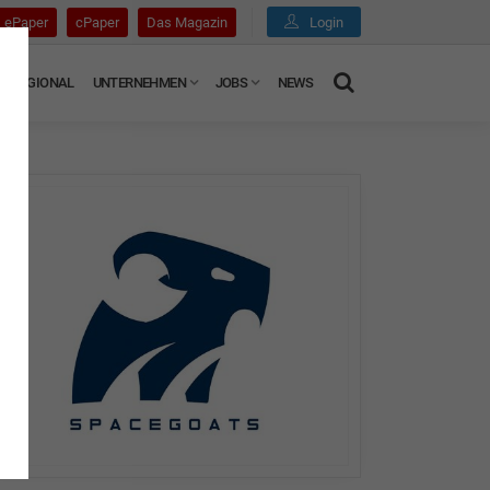
ePaper
cPaper
Das Magazin
Login
REGIONAL
UNTERNEHMEN
JOBS
NEWS