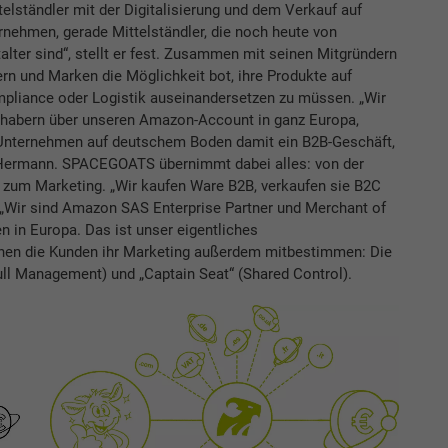
elständler mit der Digitalisierung und dem Verkauf auf
rnehmen, gerade Mittelständler, die noch heute von
talter sind“, stellt er fest. Zusammen mit seinen Mitgründern
ern und Marken die Möglichkeit bot, ihre Produkte auf
pliance oder Logistik auseinandersetzen zu müssen. „Wir
nhabern über unseren Amazon-Account in ganz Europa,
 Unternehmen auf deutschem Boden damit ein B2B-Geschäft,
on Hermann. SPACEGOATS übernimmt dabei alles: von der
in zum Marketing. „Wir kaufen Ware B2B, verkaufen sie B2C
„Wir sind Amazon SAS Enterprise Partner und Merchant of
n in Europa. Das ist unser eigentliches
nnen die Kunden ihr Marketing außerdem mitbestimmen: Die
ull Management) und „Captain Seat“ (Shared Control).