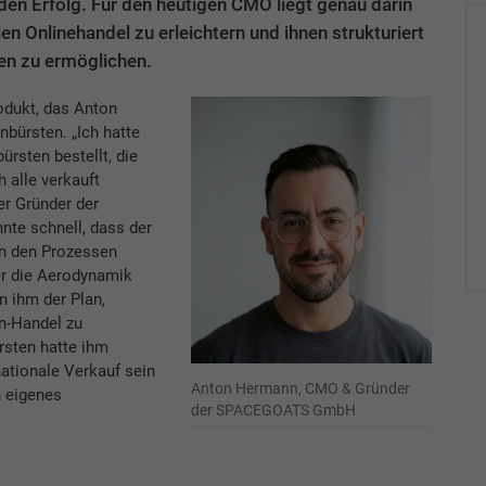
n Erfolg. Für den heutigen CMO liegt genau darin
n Onlinehandel zu erleichtern und ihnen strukturiert
en zu ermöglichen.
odukt, das Anton
ürsten. „Ich hatte
rsten bestellt, die
 alle verkauft
der Gründer der
e schnell, dass der
in den Prozessen
er die Aerodynamik
n ihm der Plan,
n-Handel zu
rsten hatte ihm
nationale Verkauf sein
Anton Hermann, CMO & Gründer
n eigenes
der SPACEGOATS GmbH