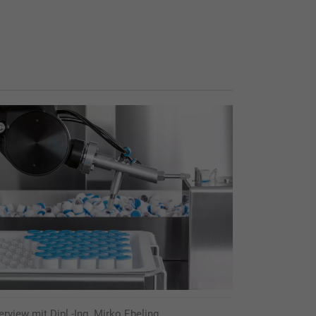
erview mit Dipl.-Ing. Mirko Ebeling,