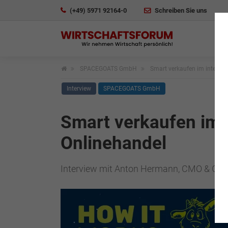
(+49) 5971 92164-0
Schreiben Sie uns
SPACEGOATS GmbH
Smart verkaufen im internat
Interview
SPACEGOATS GmbH
Smart verkaufen im 
Onlinehandel
Interview mit Anton Hermann, CMO & G