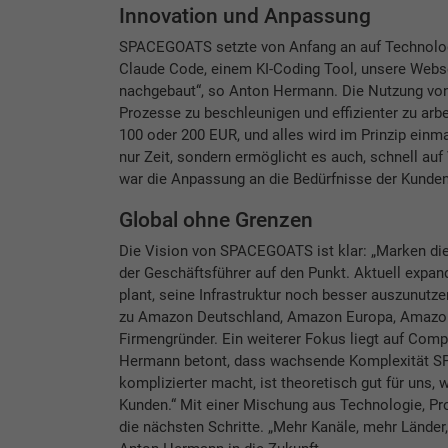
Innovation und Anpassung
SPACEGOATS setzte von Anfang an auf Technologi
Claude Code, einem KI-Coding Tool, unsere Webse
nachgebaut“, so Anton Hermann. Die Nutzung vo
Prozesse zu beschleunigen und effizienter zu arbe
100 oder 200 EUR, und alles wird im Prinzip einma
nur Zeit, sondern ermöglicht es auch, schnell auf
war die Anpassung an die Bedürfnisse der Kunden
Global ohne Grenzen
Die Vision von SPACEGOATS ist klar: „Marken die 
der Geschäftsführer auf den Punkt. Aktuell expa
plant, seine In­frastruktur noch besser auszunut
zu Amazon Deutschland, Amazon Europa, Amazon
Firmengründer. Ein weiterer Fokus liegt auf Comp
Hermann betont, dass wachsende Komplexität SP
komplizierter macht, ist theoretisch gut für uns, 
Kunden.“ Mit einer Mischung aus Technologie, P
die nächsten Schritte. „Mehr Kanäle, mehr Länder,